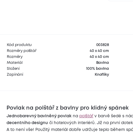
Kód produktu
003828
Rozměry polštář
40 x 40 cm
Rozměry
40 x 40 cm
Materiál
Bavlna
Složení
100% bavlna
Zapínání
Knoflíky
Povlak na polštář z bavlny pro klidný spánek
Jednobarevný bavlněný povlak
na
polštář
v barvě šedé s ná
decentního designu
či hotelových interiérů. Již na první dot
A to není vše! Použitý materiál dobře udržuje teplo během sp