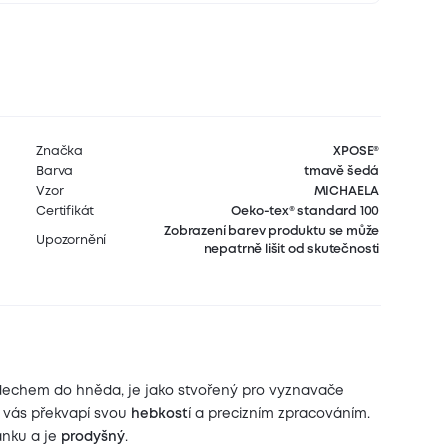
Značka
XPOSE®
Barva
tmavě šedá
Vzor
MICHAELA
Certifikát
Oeko-tex® standard 100
Zobrazení barev produktu se může
Upozornění
nepatrně lišit od skutečnosti
dechem do hněda, je jako stvořený pro vyznavače
ek vás překvapí svou
hebkost
í a precizním zpracováním.
ánku a je
prodyšný
.