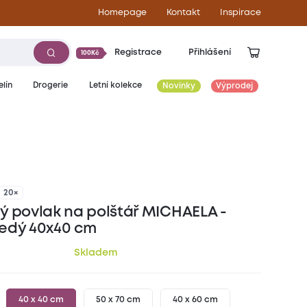
Homepage
Kontakt
Inspirace
Registrace
Přihlášení
100Kč
lín
Drogerie
Letní kolekce
Novinky
Výprodej
49
Kč
20×
ý povlak na polštář MICHAELA -
edý 40x40 cm
Skladem
40 x 40 cm
50 x 70 cm
40 x 60 cm