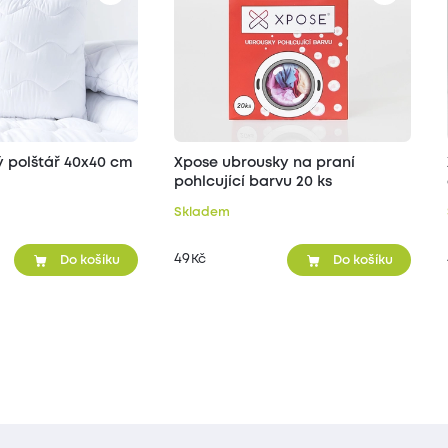
ý polštář 40x40 cm
Xpose ubrousky na praní
pohlcující barvu 20 ks
Skladem
49
Kč
Do košíku
Do košíku