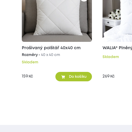
Prošívaný polštář 40x40 cm
WALIA® Plněn
Rozměry •
40 x 40 cm
Skladem
Skladem
159
269
Kč
Kč
Do košíku