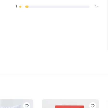
1
1 ×