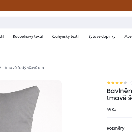
til
Koupelnový textil
Kuchyňský textil
Bytové doplňky
Muše
A - tmavě šedý 40x40 cm
riál a péče
Hodnocení
Bavlněn
tmavě š
49
Kč
Rozměry