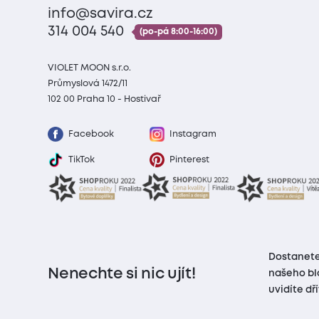
info@savira.cz
314 004 540
(po-pá 8:00-16:00)
VIOLET MOON s.r.o.
Průmyslová 1472/11
102 00 Praha 10 - Hostivař
Facebook
Instagram
TikTok
Pinterest
Dostanete
Nenechte si nic ujít!
našeho bl
uvidíte dř