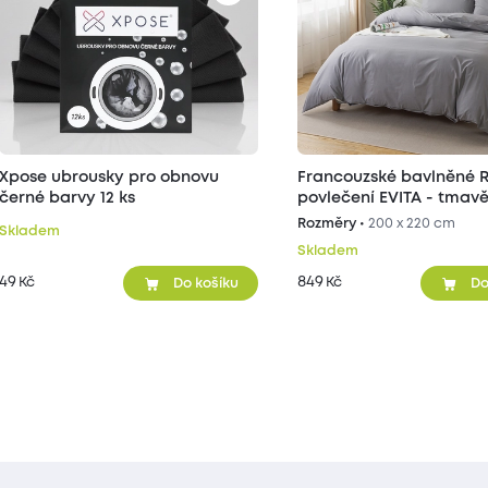
Xpose ubrousky pro obnovu
Francouzské bavlněné 
černé barvy 12 ks
povlečení EVITA - tmav
Rozměry •
200 x 220 cm
Skladem
Skladem
49
849
Kč
Kč
Do košíku
Do