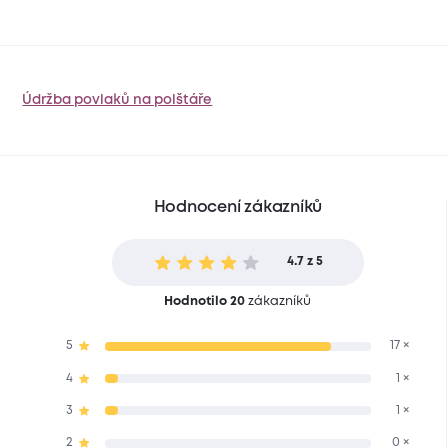
Údržba povlaků na polštáře
Hodnocení zákazníků
4.7 z 5
Hodnotilo 20
zákazníků
5
17 ×
4
1 ×
3
1 ×
2
0 ×