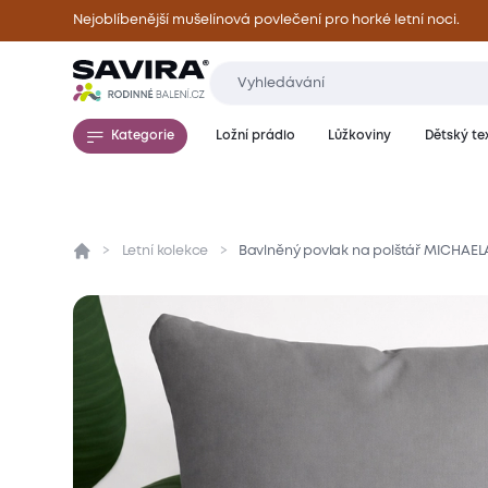
Nejoblíbenější mušelínová povlečení pro horké letní noci.
Kategorie
Ložní prádlo
Lůžkoviny
Dětský tex
Letní kolekce
Bavlněný povlak na polštář MICHAEL
Přehled
Parametry
Popis produktu
Mate