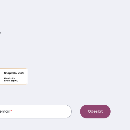
t
y
 email
Odeslat