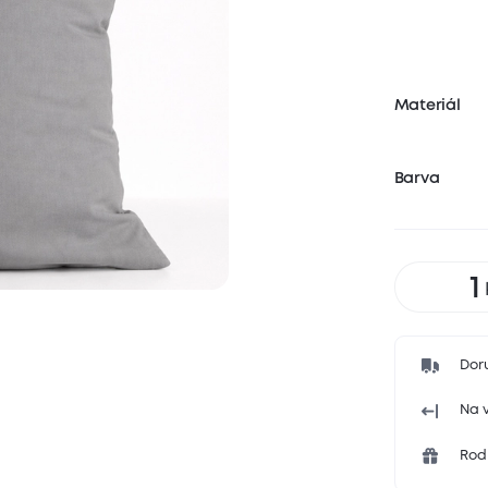
Materiál
Barva
Dor
Na v
Rodi