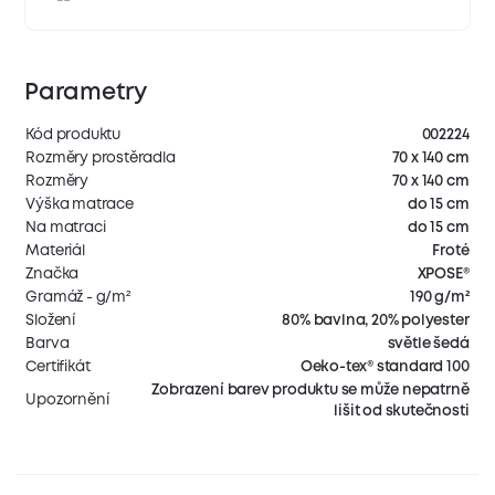
Parametry
Kód produktu
002224
Rozměry prostěradla
70 x 140 cm
Rozměry
70 x 140 cm
Výška matrace
do 15 cm
Na matraci
do 15 cm
Materiál
Froté
Značka
XPOSE®
Gramáž - g/m²
190 g/m²
Složení
80% bavlna, 20% polyester
Barva
světle šedá
Certifikát
Oeko-tex® standard 100
Zobrazení barev produktu se může nepatrně
Upozornění
lišit od skutečnosti