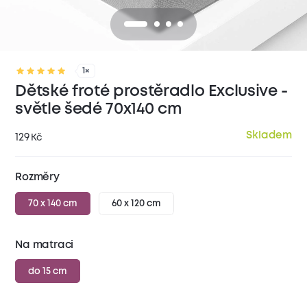
1×
Dětské froté prostěradlo Exclusive -
světle šedé 70x140 cm
Skladem
129
Kč
Rozměry
70 x 140 cm
60 x 120 cm
Na matraci
do 15 cm