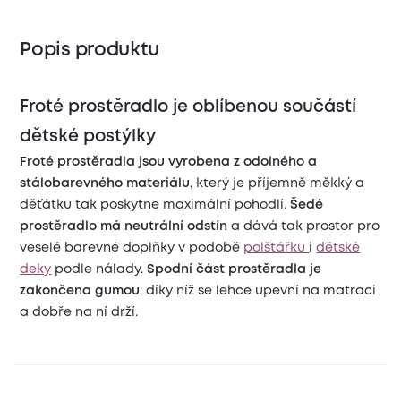
Popis produktu
Froté prostěradlo je oblíbenou součástí
dětské postýlky
Froté prostěradla jsou vyrobena z odolného a
stálobarevného materiálu
, který je příjemně měkký a
děťátku tak poskytne maximální pohodlí.
Š
edé
prostěradlo má neutrální odstín
a dává tak
prostor pro
veselé barevné doplňky v podobě
polštářku
i
dětské
deky
podle nálady.
Spodní část prostěradla je
zakončena gumou
, díky níž se lehce upevní na matraci
a dobře na ní drží.