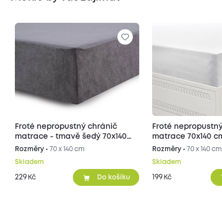
Froté nepropustný chránič
Froté nepropustný
matrace - tmavě šedý 70x140
matrace 70x140 c
cm
Rozměry •
70 x 140 cm
Rozměry •
70 x 140 c
Skladem
Skladem
229
199
Kč
Kč
Do košíku