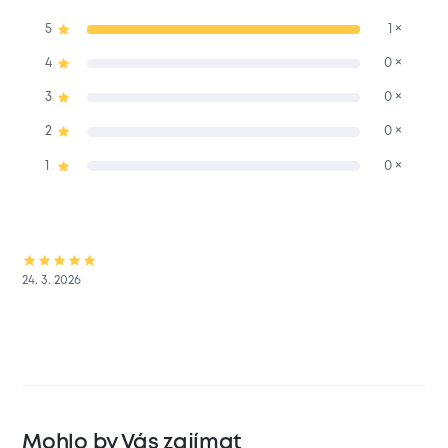
5
1 ×
4
0 ×
3
0 ×
2
0 ×
1
0 ×
24. 3. 2026
Mohlo by Vás zajímat