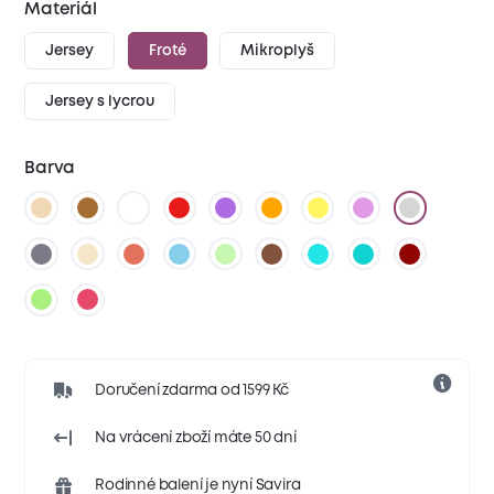
Materiál
Jersey
Froté
Mikroplyš
Jersey s lycrou
Barva
Doručení zdarma od 1599 Kč
Na vrácení zboží máte 50 dní
Rodinné balení je nyní Savira