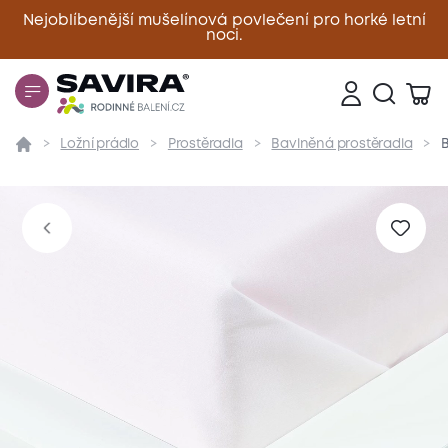
Nejoblíbenější mušelínová povlečení pro horké letní
noci.
Zavřít
Ložní prádlo
Prostěradla
Bavlněná prostěradla
B
Přehled
Parametry
Popis produktu
Materiál