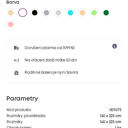
Barva
Doručení zdarma od 1599 Kč
Na vrácení zboží máte 50 dní
Rodinné balení je nyní Savira
Parametry
Kód produktu
001075
Rozměry prostěradla
140 x 225 cm
Rozměry
140 x 225 cm
Obsah balení
1 ks