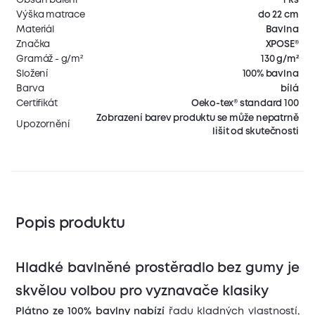
Výška matrace
do 22 cm
Materiál
Bavlna
Značka
XPOSE®
Gramáž - g/m²
130 g/m²
Složení
100% bavlna
Barva
bílá
Certifikát
Oeko-tex® standard 100
Zobrazení barev produktu se může nepatrně
Upozornění
lišit od skutečnosti
Popis produktu
Hladké bavlněné prostěradlo bez gumy je
skvělou volbou pro vyznavače klasiky
Plátno ze 100% bavlny
nabízí
řadu kladných vlastností,