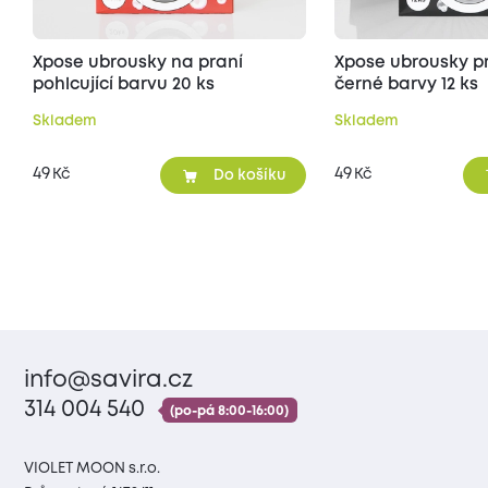
Xpose ubrousky na praní
Xpose ubrousky p
pohlcující barvu 20 ks
černé barvy 12 ks
Skladem
Skladem
49
49
Kč
Kč
Do košíku
info@savira.cz
314 004 540
(po-pá 8:00-16:00)
VIOLET MOON s.r.o.