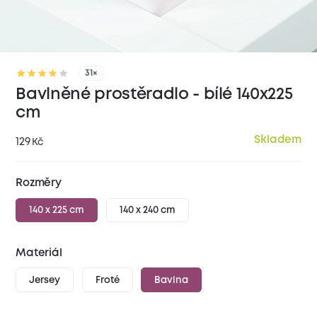
31×
Bavlněné prostěradlo - bílé 140x225
cm
Skladem
129
Kč
Rozměry
140 x 225 cm
140 x 240 cm
Materiál
Jersey
Froté
Bavlna