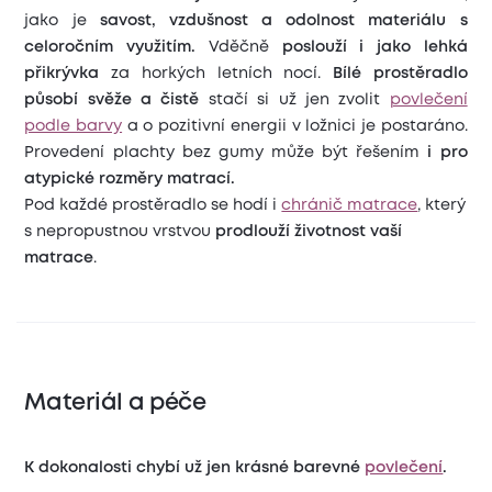
jako je
savost, vzdušnost a odolnost materiálu s
celoročním využitím.
Vděčně
poslouží i jako lehká
přikrývka
za horkých letních nocí.
Bílé prostěradlo
působí svěže a čistě
stačí si už jen zvolit
povlečení
podle barvy
a o
pozitivní energii
v ložnici je postaráno.
Provedení plachty bez gumy může být řešením
i pro
atypické rozměry matrací.
Pod každé prostěradlo se hodí i
chránič matrace
, který
s nepropustnou vrstvou
prodlouží životnost vaší
matrace
.
Materiál a péče
K dokonalosti chybí už jen krásné barevné
povlečení
.