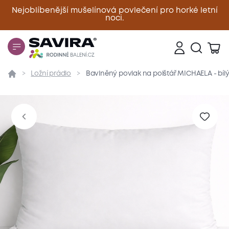
Nejoblíbenější mušelínová povlečení pro horké letní
noci.
Zavřít
Ložní prádlo
Bavlněný povlak na polštář MICHAELA - bíl
Přehled
Parametry
Popis produktu
Materiál