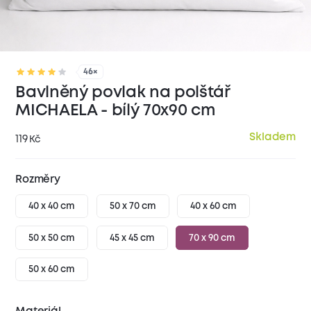
46×
Bavlněný povlak na polštář
MICHAELA - bílý 70x90 cm
Skladem
119
Kč
Rozměry
40 x 40 cm
50 x 70 cm
40 x 60 cm
50 x 50 cm
45 x 45 cm
70 x 90 cm
50 x 60 cm