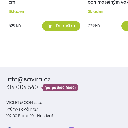
cm
odnímatelným vak
70x90 cm
Skladem
Skladem
529
779
Kč
Kč
Do košíku
info@savira.cz
314 004 540
(po-pá 8:00-16:00)
VIOLET MOON s.r.o.
Průmyslová 1472/11
102 00 Praha 10 - Hostivař