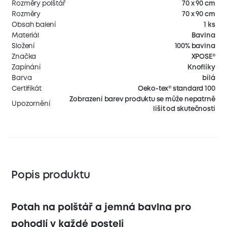
Rozměry polštář
70 x 90 cm
Rozměry
70 x 90 cm
Obsah balení
1 ks
Materiál
Bavlna
Složení
100% bavlna
Značka
XPOSE®
Zapínání
Knoflíky
Barva
bílá
Certifikát
Oeko-tex® standard 100
Zobrazení barev produktu se může nepatrně
Upozornění
lišit od skutečnosti
Popis produktu
Potah na polštář a jemná bavlna pro
pohodlí v každé posteli