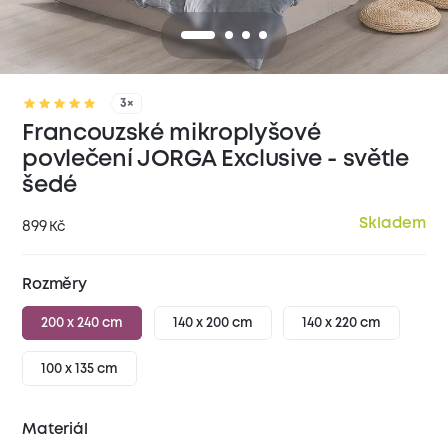
3×
Francouzské mikroplyšové
povlečení JORGA Exclusive - světle
šedé
Skladem
899
Kč
Rozměry
200 x 240 cm
140 x 200 cm
140 x 220 cm
100 x 135 cm
Materiál