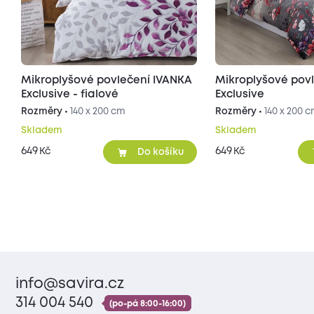
Mikroplyšové povlečení IVANKA
Mikroplyšové pov
Exclusive - fialové
Exclusive
Rozměry •
140 x 200 cm
Rozměry •
140 x 200 
Skladem
Skladem
649
649
Kč
Kč
Do košíku
info@savira.cz
314 004 540
(po-pá 8:00-16:00)