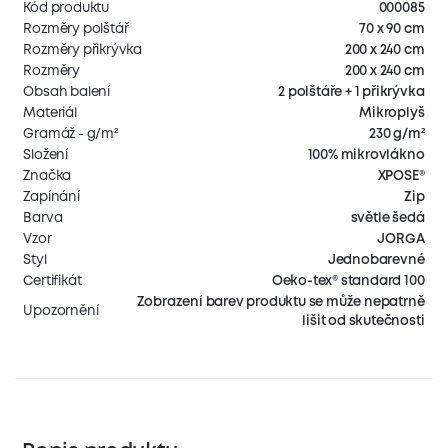
Kód produktu
000085
Rozměry polštář
70 x 90 cm
Rozměry přikrývka
200 x 240 cm
Rozměry
200 x 240 cm
Obsah balení
2 polštáře + 1 přikrývka
Materiál
Mikroplyš
Gramáž - g/m²
230 g/m²
Složení
100% mikrovlákno
Značka
XPOSE®
Zapínání
Zip
Barva
světle šedá
Vzor
JORGA
Styl
Jednobarevné
Certifikát
Oeko-tex® standard 100
Zobrazení barev produktu se může nepatrně
Upozornění
lišit od skutečnosti