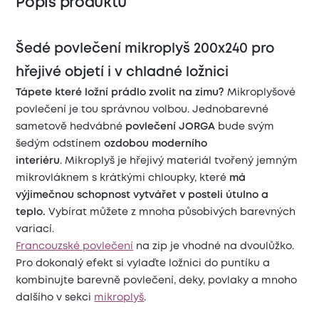
Popis produktu
Šedé povlečení mikroplyš 200x240 pro
hřejivé objetí i v chladné ložnici
Tápete které ložní prádlo zvolit na zimu?
Mikroplyšové
povlečení je tou správnou volbou. Jednobarevné
sametově hedvábné
povlečení JORGA
bude svým
šedým odstínem
ozdobou moderního
interiéru
. Mikroplyš je hřejivý materiál tvořený jemným
mikrovláknem s krátkými chloupky, které
má
výjimečnou schopnost vytvářet v posteli útulno a
teplo.
Vybírat můžete z mnoha působivých barevných
variací.
Francouzské povlečení
na zip je vhodné na dvoulůžko.
Pro dokonalý efekt si vylaďte ložnici do puntíku a
kombinujte barevně povlečení, deky, povlaky a mnoho
dalšího v sekci
mikroplyš
.