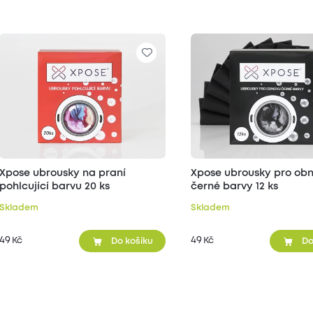
Xpose ubrousky na praní
Xpose ubrousky pro ob
pohlcující barvu 20 ks
černé barvy 12 ks
Skladem
Skladem
49
49
Kč
Kč
Do košíku
Do