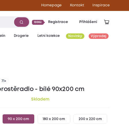
Homepage
Kontakt
Inspirace
Registrace
Přihlášení
100Kč
lín
Drogerie
Letní kolekce
Novinky
Výprodej
139
Kč
71×
prostěradlo - bílé 90x200 cm
Skladem
90 x 200 cm
180 x 200 cm
200 x 220 cm