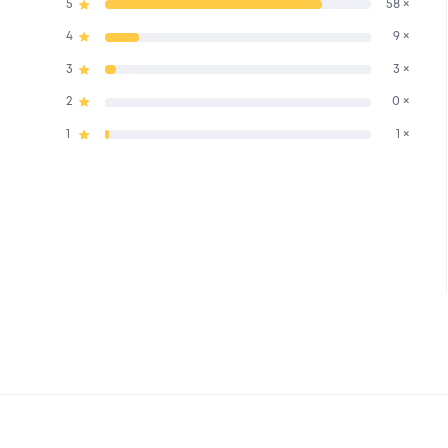
5
58 ×
4
9 ×
3
3 ×
2
0 ×
1
1 ×