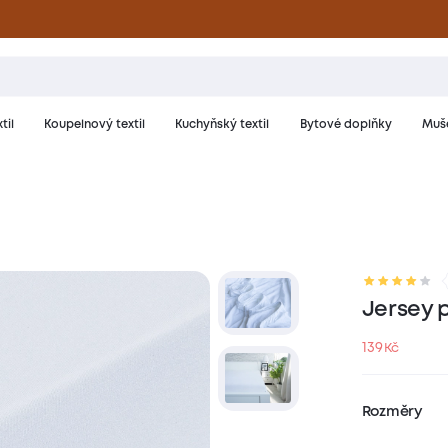
til
Koupelnový textil
Kuchyňský textil
Bytové doplňky
Muše
riál a péče
Hodnocení
Jersey 
139
Kč
Rozměry