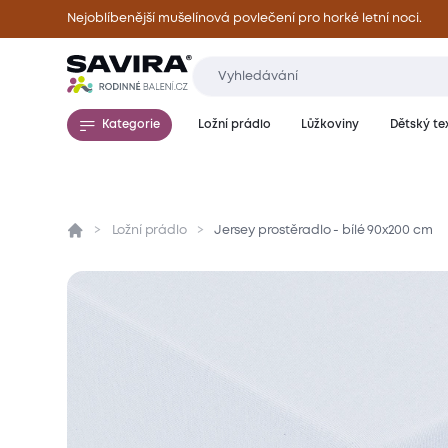
Nejoblíbenější mušelínová povlečení pro horké letní noci.
Kategorie
Ložní prádlo
Lůžkoviny
Dětský tex
Ložní prádlo
Jersey prostěradlo - bílé 90x200 cm
Přehled
Parametry
Popis produktu
Mate