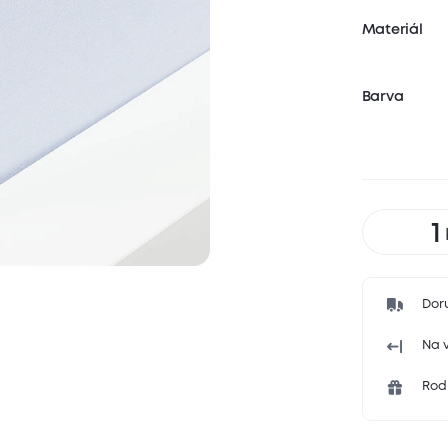
Materiál
Barva
Dor
Na v
Rodi