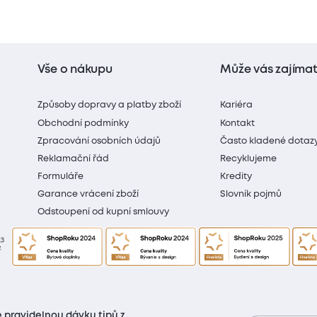
Vše o nákupu
Může vás zajíma
Způsoby dopravy a platby zboží
Kariéra
Obchodní podmínky
Kontakt
Zpracování osobních údajů
Často kladené dotaz
Reklamační řád
Recyklujeme
Formuláře
Kredity
Garance vrácení zboží
Slovník pojmů
Odstoupení od kupní smlouvy
 pravidelnou dávku tipů z