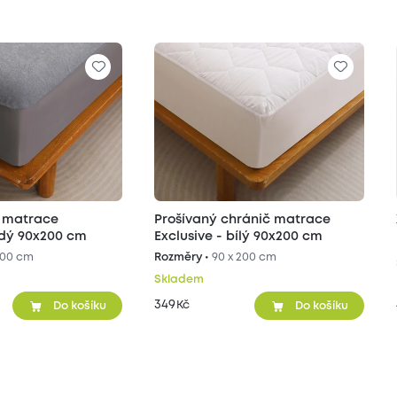
č matrace
Prošívaný chránič matrace
edý 90x200 cm
Exclusive - bílý 90x200 cm
200 cm
Rozměry •
90 x 200 cm
Skladem
349
Kč
Do košíku
Do košíku