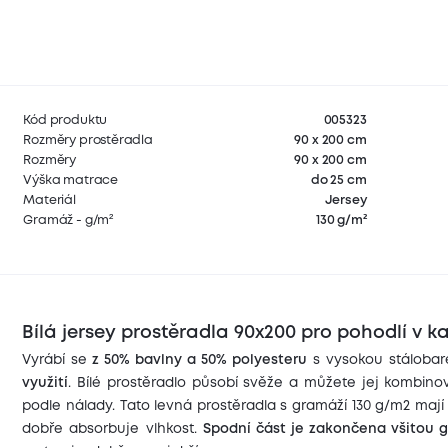
Kód produktu
005323
Rozměry prostěradla
90 x 200 cm
Rozměry
90 x 200 cm
Výška matrace
do 25 cm
Materiál
Jersey
Gramáž - g/m²
130 g/m²
Bílá jersey prostěradla 90x200 pro pohodlí v k
Vyrábí se
z 50% bavlny a 50% polyesteru
s vysokou stálobare
využití
. Bílé prostěradlo působí svěže a můžete jej kombino
podle nálady. Tato levná prostěradla s gramáží 130 g/m2 maj
dobře absorbuje vlhkost.
Spodní část je zakončena všitou