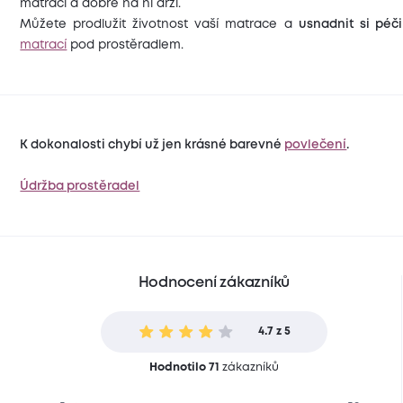
matraci a dobře na ni drží.
Můžete prodlužit životnost vaší matrace a
usnadnit si péč
matrací
pod prostěradlem.
K dokonalosti chybí už jen krásné barevné
povlečení
.
Údržba prostěradel
Hodnocení zákazníků
4.7 z 5
Hodnotilo 71
zákazníků