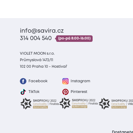
info@savira.cz
314 004 540
(po-pá 8:00-16:00)
VIOLET MOON s.r.o.
Průmyslová 1472/11
102 00 Praha 10 - Hostivař
Facebook
Instagram
TikTok
Pinterest
Dostanete