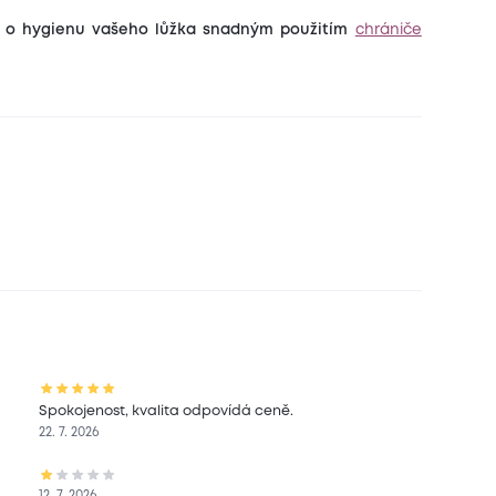
i o hygienu vašeho lůžka snadným použitím
chrániče
Spokojenost, kvalita odpovídá ceně.
22. 7. 2026
12. 7. 2026