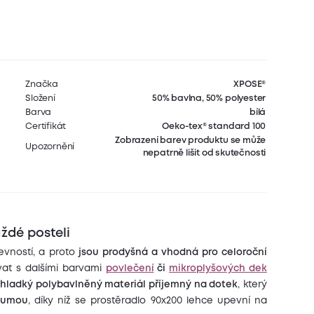
Značka
XPOSE®
Složení
50% bavlna, 50% polyester
Barva
bílá
Certifikát
Oeko-tex® standard 100
Zobrazení barev produktu se může
Upozornění
nepatrně lišit od skutečnosti
aždé posteli
vností, a proto
jsou prodyšná a vhodná pro celoroční
vat s dalšími barvami
povlečení
či
mikroplyšových dek
í
hladký polybavlněný materiál příjemný na dotek
, který
 gumou
, díky níž se prostěradlo 90x200 lehce upevní na