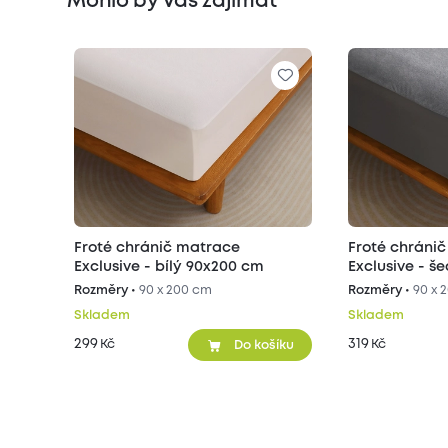
Mohlo by Vás zajímat
Froté chránič matrace
Froté chráni
Exclusive - bílý 90x200 cm
Exclusive - š
Rozměry •
90 x 200 cm
Rozměry •
90 x 
Skladem
Skladem
299
319
Kč
Kč
Do košíku