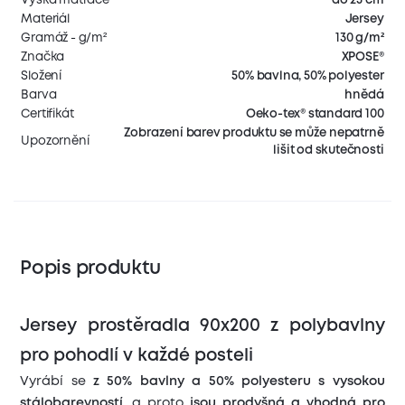
Materiál
Jersey
Gramáž - g/m²
130 g/m²
Značka
XPOSE®
Složení
50% bavlna, 50% polyester
Barva
hnědá
Certifikát
Oeko-tex® standard 100
Zobrazení barev produktu se může nepatrně
Upozornění
lišit od skutečnosti
Popis produktu
Jersey prostěradla 90x200 z polybavlny
pro pohodlí v každé posteli
Vyrábí se
z 50% bavlny a 50% polyesteru s vysokou
stálobarevností
, a proto
jsou prodyšná a vhodná pro