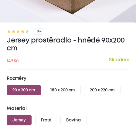
14×
Jersey prostěradlo - hnědé 90x200
cm
Skladem
149
Kč
Rozměry
90 x 200 cm
180 x 200 cm
200 x 220 cm
Materiál
Jersey
Froté
Bavlna