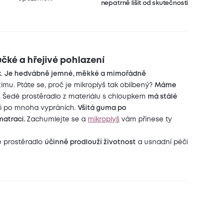
nepatrně lišit od skutečnosti
čké a hřejivé pohlazení
k.
Je hedvábně jemné, měkké a mimořádně
imu. Ptáte se, proč je mikroplyš tak oblíbený?
Máme
.
Šedé prostěradlo z materiálu s chloupkem
má stálé
 i po mnoha vypráních.
Všitá guma po
matraci.
Zachumlejte se a
mikroplyš
vám přinese ty
é prostěradlo
účinně prodlouží životnost
a usnadní péči