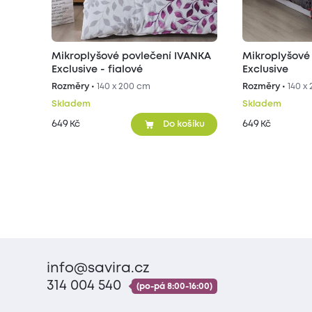
Mikroplyšové povlečení IVANKA
Mikroplyšové
Exclusive - fialové
Exclusive
Rozměry •
140 x 200 cm
Rozměry •
140 x
Skladem
Skladem
649
649
Kč
Kč
Do košíku
info@savira.cz
314 004 540
(po-pá 8:00-16:00)