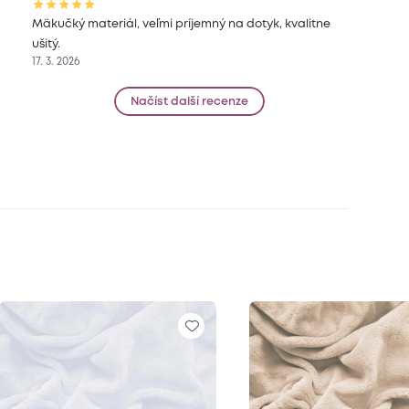
Mäkučký materiál, veľmi príjemný na dotyk, kvalitne
ušitý.
17. 3. 2026
Načíst další recenze