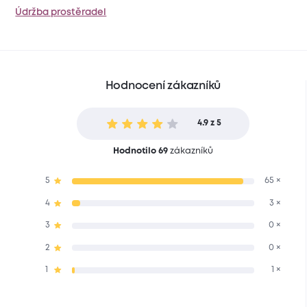
Údržba prostěradel
Hodnocení zákazníků
4.9 z 5
Hodnotilo 69
zákazníků
5
65 ×
4
3 ×
3
0 ×
2
0 ×
1
1 ×