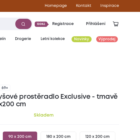
Homepage
Kontakt
Inspirace
Registrace
Přihlášení
100Kč
lín
Drogerie
Letní kolekce
Novinky
Výprodej
339
Kč
69×
yšové prostěradlo Exclusive - tmavě
x200 cm
Skladem
90 x 200 cm
180 x 200 cm
120 x 200 cm