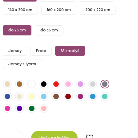
140 x 200 cm
160 x 200 cm
200 x 220 cm
do 25 cm
do 35 cm
Jersey
Froté
Mikroplyš
Jersey s lycrou