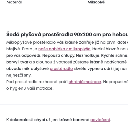
Materiál
Mikroplyš
Šedá plyšová prostěradla 90x200 cm pro hebou
Mikroplyšové prostěradlo vás krásně zahřeje již na první dote
hřejivé.
Proto je
naše nabídka z mikroplyše
ideální hlavně na z
pro vás odpovědi
.
Nepouští chlupy. Nežmolkuje. Rychle schne
barvy i tvar
a s dlouhou životností zůstane krásně nadýchané
obvodu mikroplyšové
prostěradlo
skvěle vypne a udrží jej na 
nejhezčí sny.
Pod prostěradlo rozhodně patří
chránič matrace
. Nepropustn
o hygienu vaší matrace.
K dokonalosti chybí už jen krásné barevné
povlečení
.