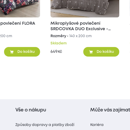
 povlečení FLORA
Mikroplyšové povlečení
SRDCOVKA DUO Exclusive -
šedé/béžové
 200 cm
Rozměry •
140 x 200 cm
Skladem
649
Kč
Do košíku
Do košíku
Vše o nákupu
Může vás zajíma
Způsoby dopravy a platby zboží
Kariéra