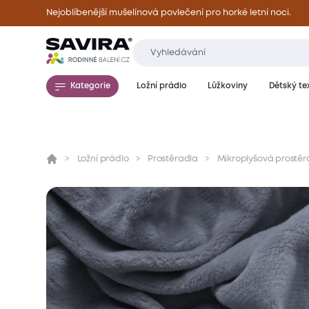
Nejoblíbenější mušelínová povlečení pro horké letní noci.
Kategorie
Ložní prádlo
Lůžkoviny
Dětský tex
Ložní prádlo
Prostěradla
Mikroplyšová prostěr
Přehled
Parametry
Popis produktu
Mate