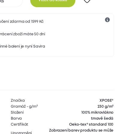
Vložit do košíku
učení zdarma od 1599 Kč
rácení zboží máte 50 dní
nné balení je nyní Savira
Značka
XPOSE®
Gramáž - g/m²
230 g/m²
Složení
100% mikrovlákno
Barva
tmavě šedá
Certifikát
Oeko-tex® standard 100
Zobrazení barev produktu se může
Upozornění