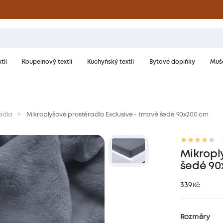
til
Koupelnový textil
Kuchyňský textil
Bytové doplňky
Muše
adla
Mikroplyšové prostěradlo Exclusive - tmavě šedé 90x200 cm
riál a péče
Hodnocení
Mikropl
šedé 90
339
Kč
Rozměry