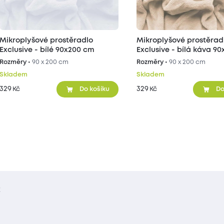
Mikroplyšové prostěradlo
Mikroplyšové prostěrad
Exclusive - bílé 90x200 cm
Exclusive - bílá káva 9
Rozměry •
90 x 200 cm
Rozměry •
90 x 200 cm
Skladem
Skladem
329
329
Kč
Kč
Do košíku
Do
t