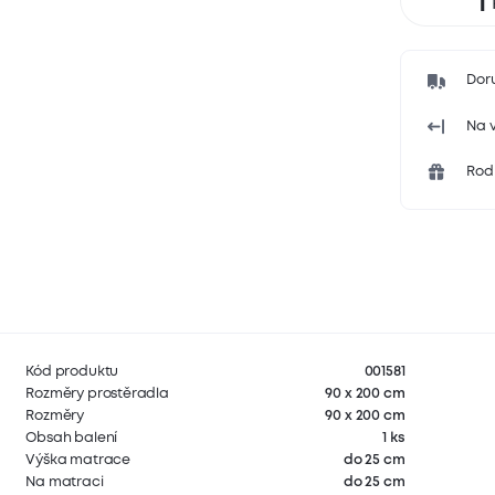
Dor
Na v
Rodi
Kód produktu
001581
Rozměry prostěradla
90 x 200 cm
Rozměry
90 x 200 cm
Obsah balení
1 ks
Výška matrace
do 25 cm
Na matraci
do 25 cm