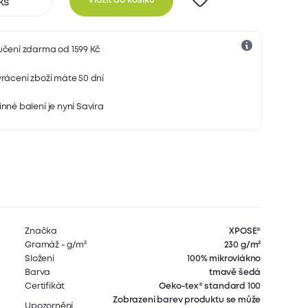
Vložit do košíku
učení zdarma od 1599 Kč
rácení zboží máte 50 dní
nné balení je nyní Savira
Značka
XPOSE®
Gramáž - g/m²
230 g/m²
Složení
100% mikrovlákno
Barva
tmavě šedá
Certifikát
Oeko-tex® standard 100
Zobrazení barev produktu se může
Upozornění