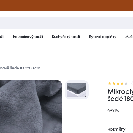
til
Koupelnový textil
Kuchyňský textil
Bytové doplňky
Muše
 tmavě šedé 180x200 cm
riál a péče
Hodnocení
Mikropl
šedé 18
499
Kč
Rozměry