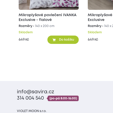
Mikroplyšové povlečení IVANKA
Mikroplyšové
Exclusive - fialové
Exclusive
Rozměry •
140 x 200 cm
Rozměry •
140 x
Skladem
Skladem
649
649
Kč
Kč
Do košíku
info@savira.cz
314 004 540
(po-pá 8:00-16:00)
VIOLET MOON s.r.o.