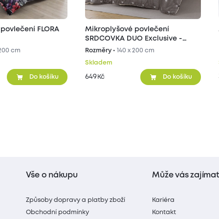
 povlečení FLORA
Mikroplyšové povlečení
SRDCOVKA DUO Exclusive -
šedé/béžové
 200 cm
Rozměry •
140 x 200 cm
Skladem
649
Kč
Do košíku
Do košíku
Vše o nákupu
Může vás zajíma
Způsoby dopravy a platby zboží
Kariéra
Obchodní podmínky
Kontakt