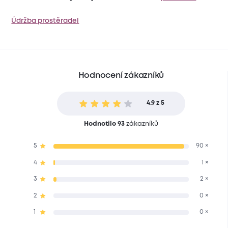
Údržba prostěradel
Hodnocení zákazníků
4.9 z 5
Hodnotilo 93
zákazníků
5
90 ×
4
1 ×
3
2 ×
2
0 ×
1
0 ×