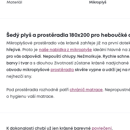
Materiál
Mikroplyš
Šedý plyš a prostěradla 180x200 pro heboučké a
Mikroplyšové prostěradlo vás krásně zahřeje již na první dote
hřejivé.
Proto je
naše nabídka z mikroplyše
ideální hlavně na z
pro vás odpovědi
.
Nepouští chlupy. Nežmolkuje. Rychle schne
barvy i tvar
a s dlouhou životností zůstane krásně nadýchané
obvodu mikroplyšové
prostěradlo
skvěle vypne a udrží jej na 
nejhezčí sny.
Pod prostěradla rozhodně patří
chránič matrace
. Nepropustn
o hygienu vaší matrace.
K dokonalosti chybí už jen krásné barevné
povlečení
.