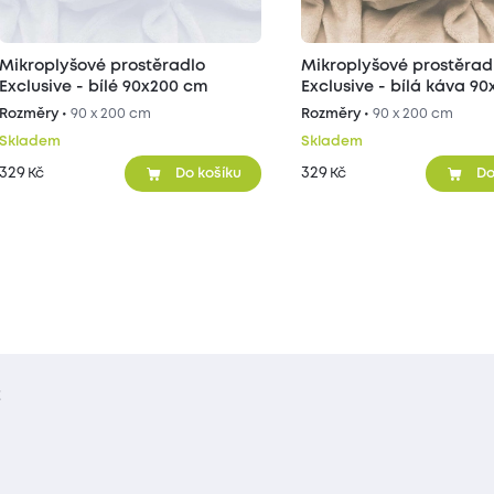
Mikroplyšové prostěradlo
Mikroplyšové prostěrad
Exclusive - bílé 90x200 cm
Exclusive - bílá káva 9
Rozměry •
90 x 200 cm
Rozměry •
90 x 200 cm
Skladem
Skladem
329
329
Kč
Kč
Do košíku
Do
t