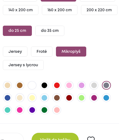
140 x 200 cm
160 x 200 cm
200 x 220 cm
do 25 cm
do 35 cm
Jersey
Froté
Mikroplyš
Jersey s lycrou