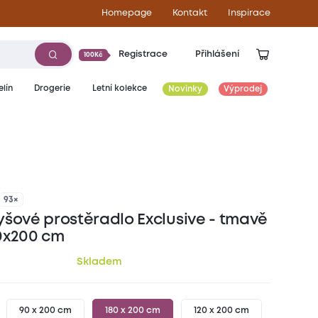
Homepage
Kontakt
Inspirace
Registrace
Přihlášení
100Kč
lín
Drogerie
Letní kolekce
Novinky
Výprodej
499
Kč
93×
yšové prostěradlo Exclusive - tmavě
0x200 cm
Skladem
90 x 200 cm
180 x 200 cm
120 x 200 cm