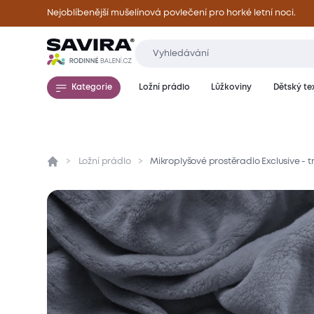
Nejoblíbenější mušelínová povlečení pro horké letní noci.
Kategorie
Ložní prádlo
Lůžkoviny
Dětský tex
Ložní prádlo
Mikroplyšové prostěradlo Exclusive -
Přehled
Parametry
Popis produktu
Mate