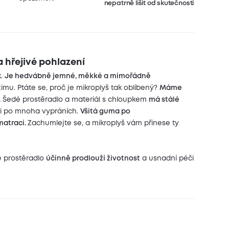
nepatrně lišit od skutečnosti
 hřejivé pohlazení
k.
Je hedvábně jemné, měkké a mimořádně
imu. Ptáte se, proč je mikroplyš tak oblíbený?
Máme
.
Šedé prostěradlo a materiál s chloupkem
má stálé
 i po mnoha vypráních.
Všitá guma po
matraci.
Zachumlejte se, a mikroplyš vám přinese ty
é prostěradlo
účinně prodlouží životnost
a usnadní péči