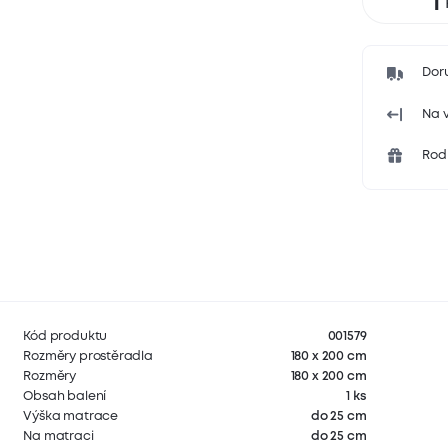
Dor
Na v
Rodi
Kód produktu
001579
Rozměry prostěradla
180 x 200 cm
Rozměry
180 x 200 cm
Obsah balení
1 ks
Výška matrace
do 25 cm
Na matraci
do 25 cm