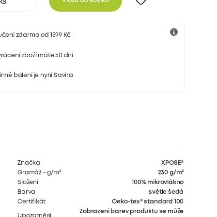
Vložit do košíku
učení zdarma od 1599 Kč
rácení zboží máte 50 dní
nné balení je nyní Savira
Značka
XPOSE®
Gramáž - g/m²
230 g/m²
Složení
100% mikrovlákno
Barva
světle šedá
Certifikát
Oeko-tex® standard 100
Zobrazení barev produktu se může
Upozornění