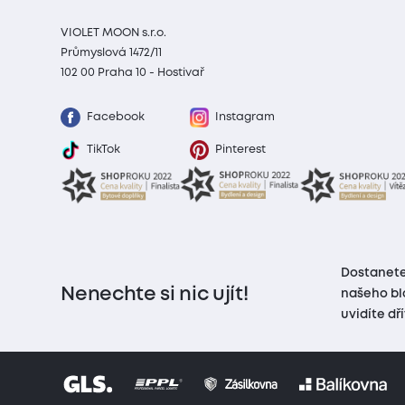
VIOLET MOON s.r.o.
Průmyslová 1472/11
102 00 Praha 10 - Hostivař
Facebook
Instagram
TikTok
Pinterest
Dostanete
Nenechte si nic ujít!
našeho bl
uvidíte dř