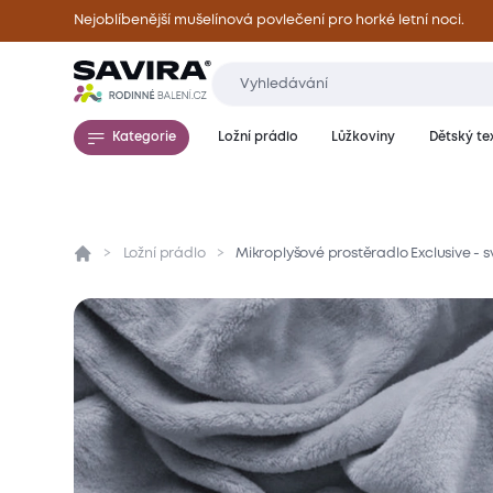
Nejoblíbenější mušelínová povlečení pro horké letní noci.
Kategorie
Ložní prádlo
Lůžkoviny
Dětský tex
Ložní prádlo
Mikroplyšové prostěradlo Exclusive - 
Přehled
Parametry
Popis produktu
Mate