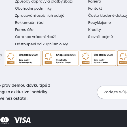
Způsoby dopravy a platby zboží
Kariéra
Obchodní podmínky
Kontakt
Zpracování osobních údajů
Často kladené dotaz
Reklamační řád
Recyklujeme
Formuláře
Kredity
Garance vrácení zboží
Slovník pojmů
Odstoupení od kupní smlouvy
 pravidelnou dávku tipů z
ogu a exkluzivní nabídky
Zadejte svůj
íve než ostatní.