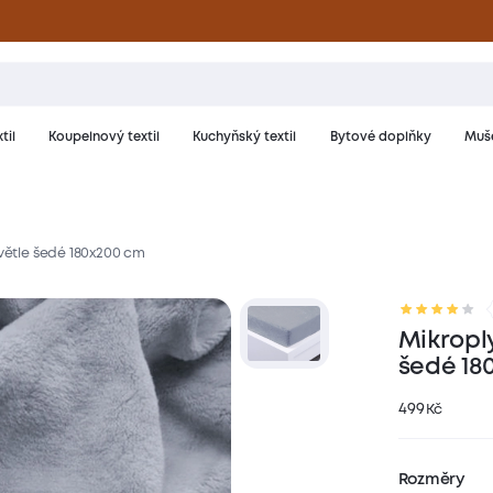
til
Koupelnový textil
Kuchyňský textil
Bytové doplňky
Muše
světle šedé 180x200 cm
riál a péče
Hodnocení
Mikroply
šedé 18
499
Kč
Rozměry