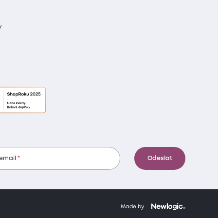
y
 email
Odeslat
Made by