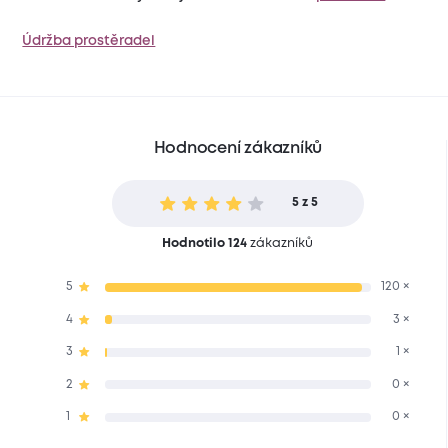
Údržba prostěradel
Hodnocení zákazníků
5 z 5
Hodnotilo 124
zákazníků
5
120 ×
4
3 ×
3
1 ×
2
0 ×
1
0 ×