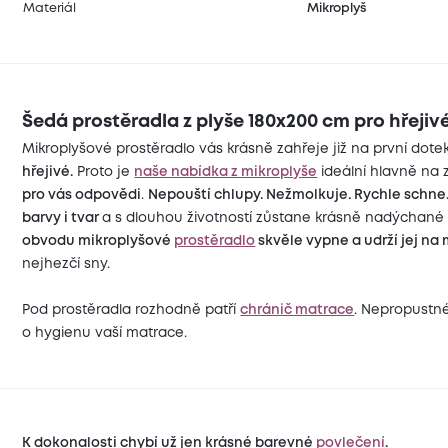
Materiál
Mikroplyš
Šedá prostěradla z plyše 180x200 cm pro hřejiv
Mikroplyšové prostěradlo vás krásně zahřeje již na první dote
hřejivé.
Proto je
naše nabídka z mikroplyše
ideální hlavně na z
pro vás odpovědi
.
Nepouští chlupy. Nežmolkuje. Rychle schne
barvy i tvar
a s dlouhou životností zůstane krásně nadýchané
obvodu mikroplyšové
prostěradlo
skvěle vypne a udrží jej na 
nejhezčí sny.
Pod prostěradla rozhodně patří
chránič matrace
. Nepropustn
o hygienu vaší matrace.
K dokonalosti chybí už jen krásné barevné
povlečení
.