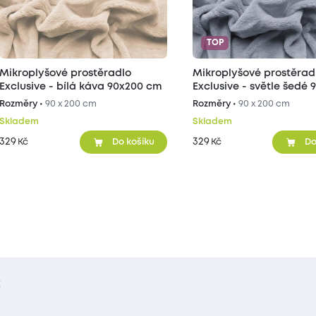
TOP
Mikroplyšové prostěradlo
Mikroplyšové prostěrad
Exclusive - bílá káva 90x200 cm
Exclusive - světle šedé 
cm
Rozměry •
90 x 200 cm
Rozměry •
90 x 200 cm
Skladem
Skladem
329
329
Kč
Kč
Do košíku
Do
t