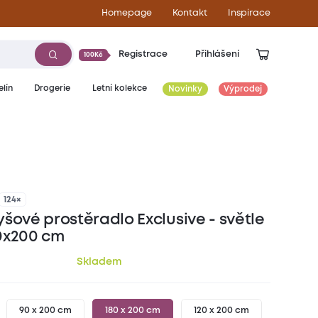
Homepage
Kontakt
Inspirace
Registrace
Přihlášení
100Kč
lín
Drogerie
Letní kolekce
Novinky
Výprodej
499
Kč
124×
šové prostěradlo Exclusive - světle
0x200 cm
Skladem
90 x 200 cm
180 x 200 cm
120 x 200 cm