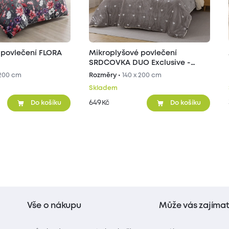
 povlečení FLORA
Mikroplyšové povlečení
SRDCOVKA DUO Exclusive -
šedé/béžové
 200 cm
Rozměry •
140 x 200 cm
Skladem
649
Kč
Do košíku
Do košíku
Vše o nákupu
Může vás zajíma