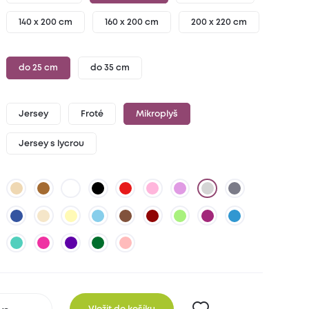
140 x 200 cm
160 x 200 cm
200 x 220 cm
do 25 cm
do 35 cm
Jersey
Froté
Mikroplyš
Jersey s lycrou