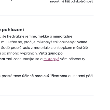
nepatrně lišit od skutečnosti
é pohlazení
k.
Je hedvábně jemné, měkké a mimořádně
imu. Ptáte se, proč je mikroplyš tak oblíbený?
Máme
.
Šedé prostěradlo z materiálu s chloupkem
má stálé
 i po mnoha vypráních.
Všitá guma po
matraci.
Zachumlejte se a
mikroplyš
vám přinese ty
é prostěradlo
účinně prodlouží životnost
a usnadní péči