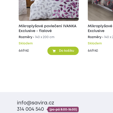
Mikroplyšové povlečení IVANKA
Mikroplyšové
Exclusive - fialové
Exclusive
Rozměry •
140 x 200 cm
Rozměry •
140 x
Skladem
Skladem
649
649
Kč
Kč
Do košíku
info@savira.cz
314 004 540
(po-pá 8:00-16:00)