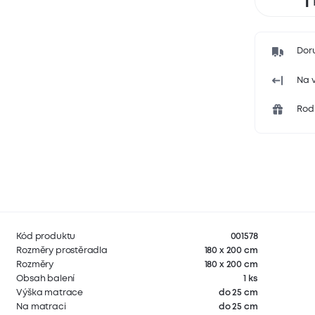
Dor
Na v
Rodi
Kód produktu
001578
Rozměry prostěradla
180 x 200 cm
Rozměry
180 x 200 cm
Obsah balení
1 ks
Výška matrace
do 25 cm
Na matraci
do 25 cm