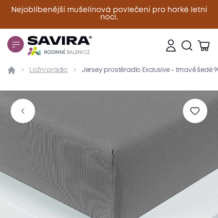
Nejoblíbenější mušelínová povlečení pro horké letní
noci.
Zavřít
Ložní prádlo
Jersey prostěradlo Exclusive - tmavě šedé 
Přehled
Parametry
Popis produktu
Materiál