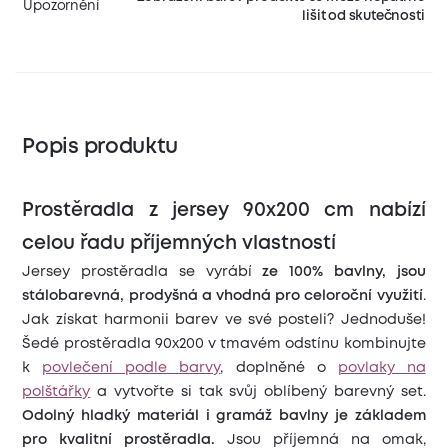
Upozornění
lišit od skutečnosti
Popis produktu
Prostěradla z jersey 90x200 cm nabízí
celou řadu příjemných vlastností
Jersey prostěradla se vyrábí
ze 100% bavlny, jsou
stálobarevná,
prodyšná a vhodná pro celoroční využití
.
Jak získat harmonii barev ve své posteli? Jednoduše!
Šedé prostěradla 90x200 v tmavém odstínu kombinujte
k
povlečení podle barvy
, doplněné o
povlaky na
polštářky
a vytvořte si tak svůj oblíbený barevný set.
Odolný hladký materiál i gramáž bavlny je základem
pro kvalitní prostěradla.
Jsou příjemná na omak,