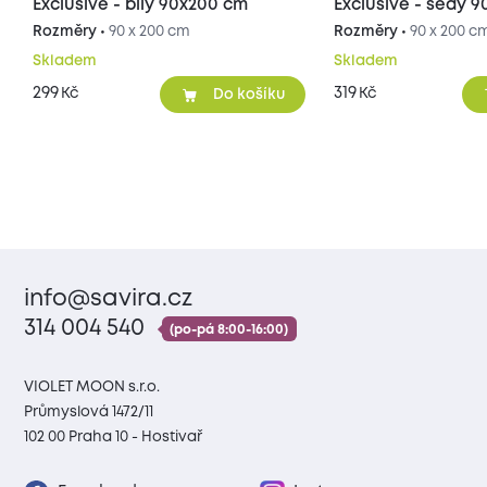
Exclusive - bílý 90x200 cm
Exclusive - šedý 
Rozměry •
90 x 200 cm
Rozměry •
90 x 200 c
Skladem
Skladem
299
319
Kč
Kč
Do košíku
info@savira.cz
314 004 540
(po-pá 8:00-16:00)
VIOLET MOON s.r.o.
Průmyslová 1472/11
102 00 Praha 10 - Hostivař