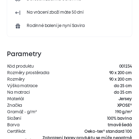
Na vrácení zboží máte 50 dní
Rodinné balení je nyní Savira
Parametry
Kód produktu
001234
Rozměry prostěradla
90 x 200 cm
Rozměry
90 x 200 cm
Výška matrace
do 25 cm
Na matraci
do 25 cm
Materiál
Jersey
Značka
XPOSE®
Gramáž - g/m²
190 g/m²
Složení
100% bavlna
Barva
tmavě šedá
Certifikát
Oeko-tex® standard 100
Zobrazení barev produktu se může nepatrně