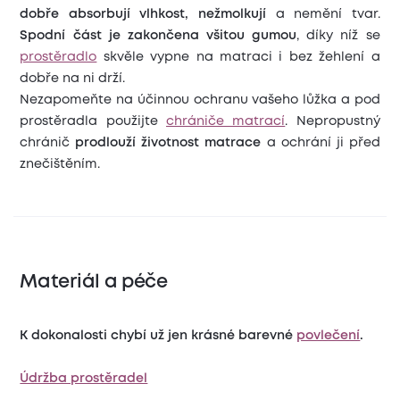
dobře absorbují vlhkost, nežmolkují
a nemění tvar.
Spodní část je zakončena všitou gumou
, díky níž se
prostěradlo
skvěle vypne na matraci i bez žehlení a
dobře na ni drží.
Nezapomeňte na účinnou ochranu vašeho lůžka a pod
prostěradla použijte
chrániče matrací
. Nepropustný
chránič
prodlouží životnost matrace
a ochrání ji před
znečištěním.
Materiál a péče
K dokonalosti chybí už jen krásné barevné
povlečení
.
Údržba prostěradel