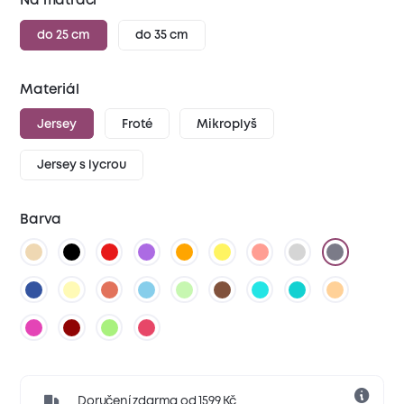
Na matraci
do 25 cm
do 35 cm
Materiál
Jersey
Froté
Mikroplyš
Jersey s lycrou
Barva
Doručení zdarma od 1599 Kč