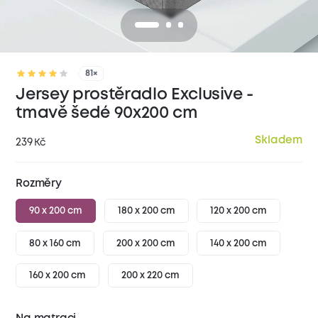
81×
Jersey prostěradlo Exclusive -
tmavě šedé 90x200 cm
Skladem
239
Kč
Rozměry
90 x 200 cm
180 x 200 cm
120 x 200 cm
80 x 160 cm
200 x 200 cm
140 x 200 cm
160 x 200 cm
200 x 220 cm