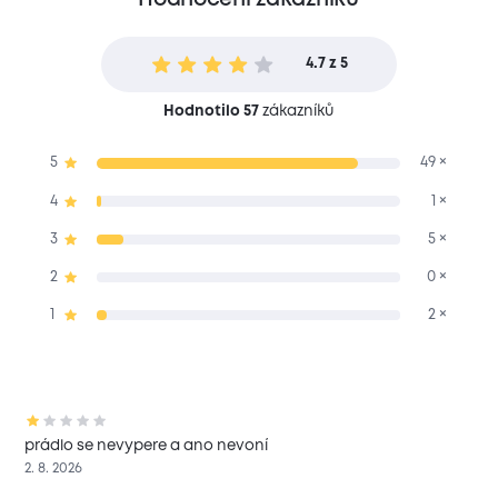
4.7 z 5
Hodnotilo 57
zákazníků
5
49 ×
4
1 ×
3
5 ×
2
0 ×
1
2 ×
prádlo se nevypere a ano nevoní
2. 8. 2026