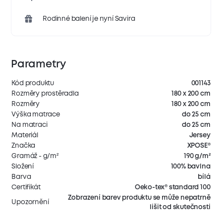
Rodinné balení je nyní Savira
Parametry
Kód produktu
001143
Rozměry prostěradla
180 x 200 cm
Rozměry
180 x 200 cm
Výška matrace
do 25 cm
Na matraci
do 25 cm
Materiál
Jersey
Značka
XPOSE®
Gramáž - g/m²
190 g/m²
Složení
100% bavlna
Barva
bílá
Certifikát
Oeko-tex® standard 100
Zobrazení barev produktu se může nepatrně
Upozornění
lišit od skutečnosti