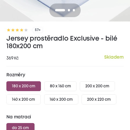
57×
Jersey prostěradlo Exclusive - bílé
180x200 cm
Skladem
369
Kč
Rozměry
180 x 200 cm
80 x 160 cm
200 x 200 cm
140 x 200 cm
160 x 200 cm
200 x 220 cm
Na matraci
do 25 cm