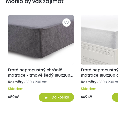
Mohlo by Vás zajímat
Froté nepropustný chránič
Froté nepropustný
matrace - tmavě šedý 180x200
matrace 180x200 
cm
Rozměry •
180 x 200 cm
Rozměry •
180 x 200 
Skladem
Skladem
489
449
Kč
Kč
Do košíku