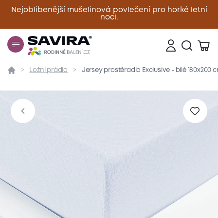
Nejoblíbenější mušelínová povlečení pro horké letní
noci.
Zavřít
Ložní prádlo
Jersey prostěradlo Exclusive - bílé 180x200 
Přehled
Parametry
Popis produktu
Materiál