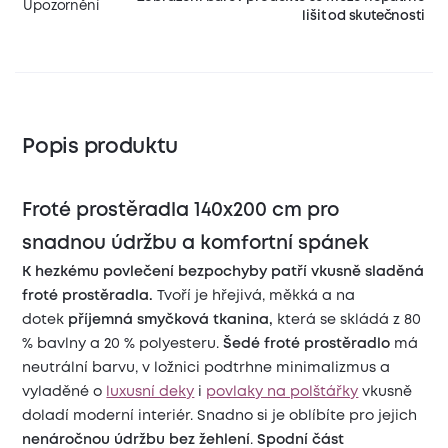
Upozornění
lišit od skutečnosti
Popis produktu
Froté prostěradla 140x200 cm pro
snadnou údržbu a komfortní spánek
K hezkému povlečení bezpochyby patří vkusně sladěná
froté prostěradla.
Tvoří je hřejivá, měkká a na
dotek
příjemná smyčková tkanina,
která se skládá z 80
% bavlny a 20 % polyesteru.
Šedé froté prostěradlo
má
neutrální barvu, v ložnici podtrhne minimalizmus a
vyladěné o
luxusní deky
i
povlaky na polštářky
vkusně
doladí moderní interiér. Snadno si je oblíbíte pro jejich
nenáročnou údržbu bez žehlení
.
Spodní část