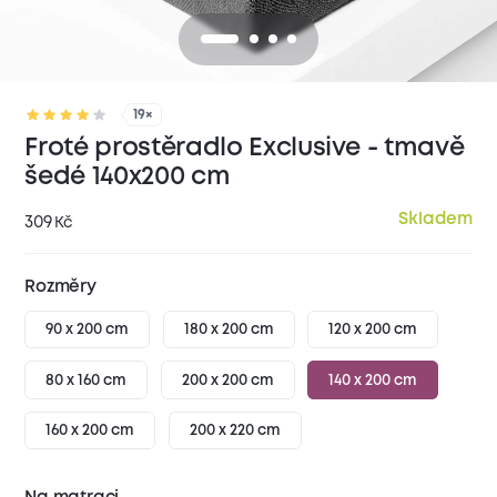
19×
Froté prostěradlo Exclusive - tmavě
šedé 140x200 cm
Skladem
309
Kč
Rozměry
90 x 200 cm
180 x 200 cm
120 x 200 cm
80 x 160 cm
200 x 200 cm
140 x 200 cm
160 x 200 cm
200 x 220 cm