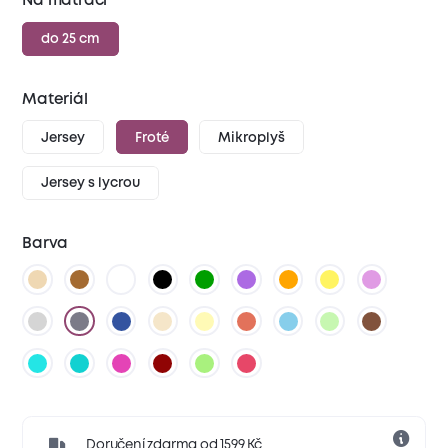
Na matraci
do 25 cm
Materiál
Jersey
Froté
Mikroplyš
Jersey s lycrou
Barva
Doručení zdarma od 1599 Kč