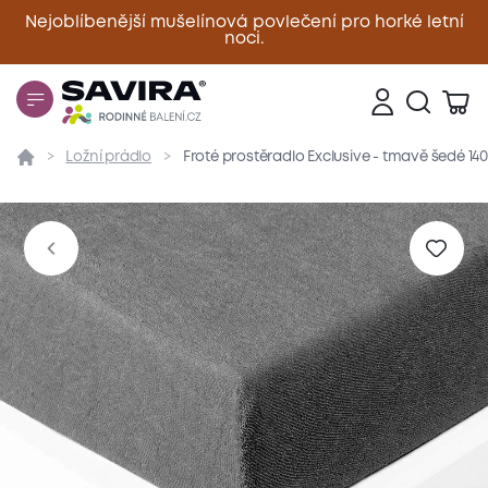
Nejoblíbenější mušelínová povlečení pro horké letní
noci.
Zavřít
Ložní prádlo
Froté prostěradlo Exclusive - tmavě šedé 1
Přehled
Parametry
Popis produktu
Materiál