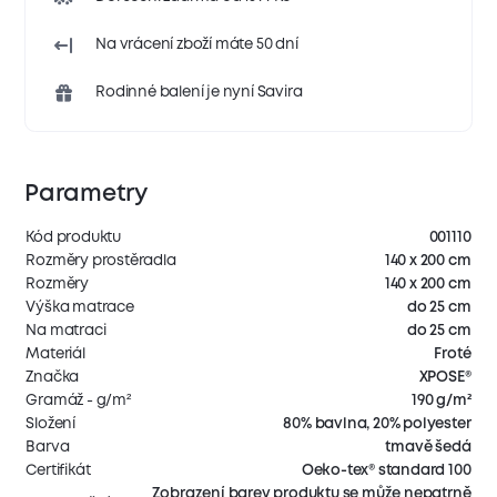
Na vrácení zboží máte 50 dní
Rodinné balení je nyní Savira
Parametry
Kód produktu
001110
Rozměry prostěradla
140 x 200 cm
Rozměry
140 x 200 cm
Výška matrace
do 25 cm
Na matraci
do 25 cm
Materiál
Froté
Značka
XPOSE®
Gramáž - g/m²
190 g/m²
Složení
80% bavlna, 20% polyester
Barva
tmavě šedá
Certifikát
Oeko-tex® standard 100
Zobrazení barev produktu se může nepatrně