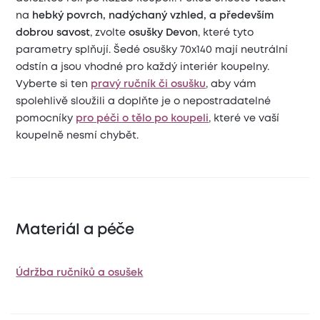
na
hebký povrch, nadýchaný vzhled, a především
dobrou savost
, zvolte
osušky Devon
, které tyto
parametry splňují. Šedé osušky 70x140 mají neutrální
odstín a jsou vhodné pro každý interiér koupelny.
Vyberte si ten
pravý ručník či osušku
, aby vám
spolehlivě sloužili a doplňte je o nepostradatelné
pomocníky
pro péči o tělo po koupeli
, které ve vaší
koupelně nesmí chybět.
Materiál a péče
Údržba ručníků a osušek