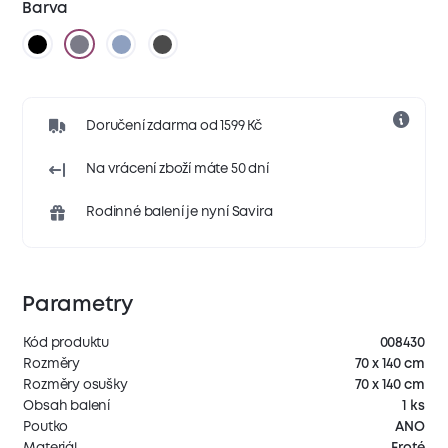
Barva
Doručení zdarma od 1599 Kč
Na vrácení zboží máte 50 dní
Rodinné balení je nyní Savira
Parametry
Kód produktu
008430
Rozměry
70 x 140 cm
Rozměry osušky
70 x 140 cm
Obsah balení
1 ks
Poutko
ANO
Materiál
Froté