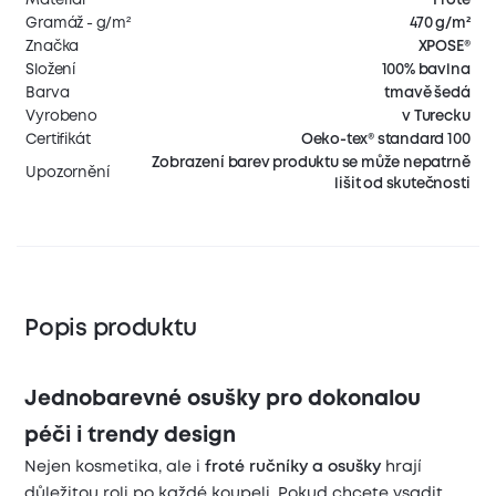
Gramáž - g/m²
470 g/m²
Značka
XPOSE®
Složení
100% bavlna
Barva
tmavě šedá
Vyrobeno
v Turecku
Certifikát
Oeko-tex® standard 100
Zobrazení barev produktu se může nepatrně
Upozornění
lišit od skutečnosti
Popis produktu
Jednobarevné osušky pro dokonalou
péči i trendy design
Nejen kosmetika, ale i
froté ručníky a osušky
hrají
důležitou roli po každé koupeli. Pokud chcete vsadit