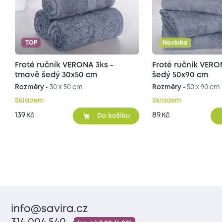
TOP
Novinka
Froté ručník VERONA 3ks -
Froté ručník VER
tmavě šedý 30x50 cm
šedý 50x90 cm
Rozměry •
30 x 50 cm
Rozměry •
50 x 90 cm
Skladem
Skladem
139
89
Kč
Kč
Do košíku
info@savira.cz