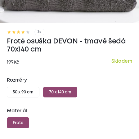
2×
Froté osuška DEVON - tmavě šedá
70x140 cm
Skladem
199
Kč
Rozměry
50 x 90 cm
70 x 140 cm
Materiál
Froté