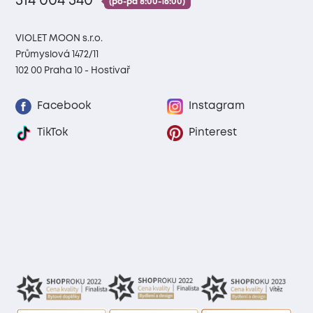
314 004 540
(po-pá 8:00-16:00)
VIOLET MOON s.r.o.
Průmyslová 1472/11
102 00 Praha 10 - Hostivař
Facebook
Instagram
TikTok
Pinterest