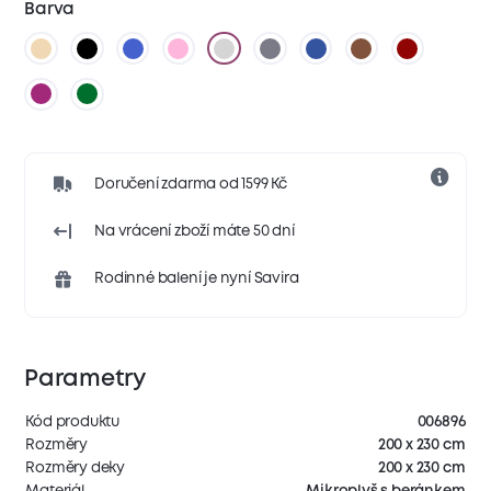
Barva
Doručení zdarma od 1599 Kč
Na vrácení zboží máte 50 dní
Rodinné balení je nyní Savira
Parametry
Kód produktu
006896
Rozměry
200 x 230 cm
Rozměry deky
200 x 230 cm
Materiál
Mikroplyš s beránkem