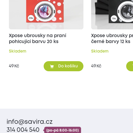
Xpose ubrousky na praní
Xpose ubrousky p
pohlcující barvu 20 ks
černé barvy 12 ks
Skladem
Skladem
49
49
Kč
Kč
Do košíku
info@savira.cz
314 004 540
(po-pá 8:00-16:00)