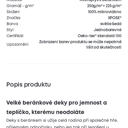
Gramáž - g/m²
250g/m² + 225 g/m²
Složení
100% mikrovlákno
Značka
XPOSE®
Barva
světle šedá
Styl
Jednobarevné
Certifikát
Oeko-tex® standard 100
Zobrazení barev produktu se může nepatrně
Upozornění
lišit od skutečnosti
Popis produktu
Velké beránkové deky pro jemnost a
teplíčko, kterému neodoláte
Deky s beránkem si užije celá rodina při společné hře,
příjemném odpočinku, nebo jen tak při lenošení u