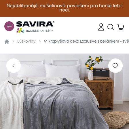
Nejoblíbenější mušelínová povlečení pro horké letní
noci.
Zavřít
Lůžkoviny
Mikroplyšová deka Exclusive s beránkem - svě
Přehled
Parametry
Popis produktu
Materiál