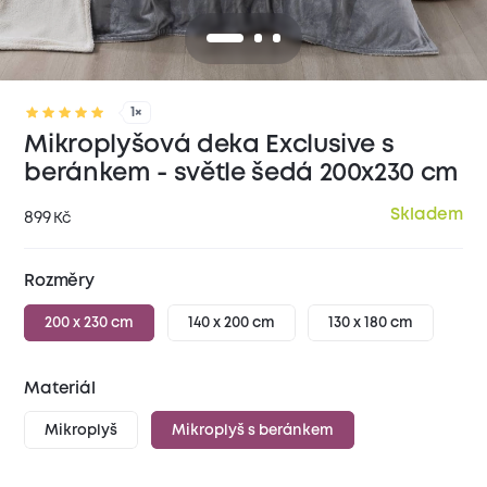
1×
Mikroplyšová deka Exclusive s
beránkem - světle šedá 200x230 cm
Skladem
899
Kč
Rozměry
200 x 230 cm
140 x 200 cm
130 x 180 cm
Materiál
Mikroplyš
Mikroplyš s beránkem