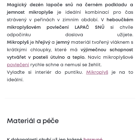
Magický dezén lapače snů na černém podkladu a
jemnost mikroplyše
je ideální kombinací pro čas
strávený v peřinách v zimním období. V
heboučkém
mikroplyšovém povlečení LAPAČ SNŮ
si chvíle
odpočinku doslova užijete.
Mikroplyš
je
hřejivý
a
jemný
materiál tvořený vláknem s
krátkými chloupky, které má
výjimečnou schopnost
vytvářet v posteli útulno a teplo.
Navíc mikroplyšové
povlečení
rychle schne a nemusí se žehlit.
Vylaďte si interiér do puntíku.
Mikroplyš
je na to
ideální.
Materiál a péče
K dokonalosti chybí už jen krásné
barevné