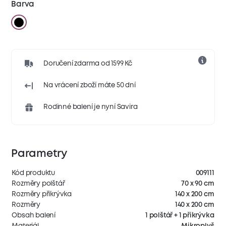
Barva
Doručení zdarma od 1599 Kč
Na vrácení zboží máte 50 dní
Rodinné balení je nyní Savira
Parametry
Kód produktu
009111
Rozměry polštář
70 x 90 cm
Rozměry přikrývka
140 x 200 cm
Rozměry
140 x 200 cm
Obsah balení
1 polštář + 1 přikrývka
Materiál
Mikroplyš