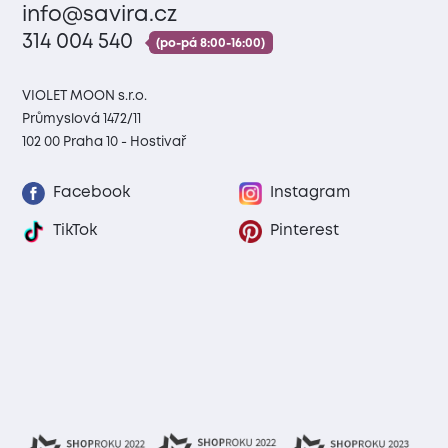
info@savira.cz
314 004 540
(po-pá 8:00-16:00)
VIOLET MOON s.r.o.
Průmyslová 1472/11
102 00 Praha 10 - Hostivař
Facebook
Instagram
TikTok
Pinterest