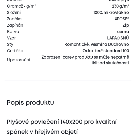
Gramáž - g/m²
230 g/m²
Složení
100% mikrovlákno
Značka
XPOSE®
Zapínání
Zip
Barva
černá
Vzor
LAPAČ SNŮ
Styl
Romantické, Vesmír a Duchovno
Certifikát
Oeko-tex® standard 100
Zobrazení barev produktu se může nepatrně
Upozornění
lišit od skutečnosti
Popis produktu
Plyšové povlečení 140x200 pro kvalitní
spánek v hřejivém objetí