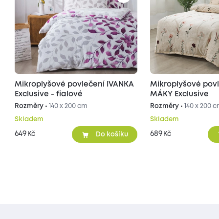
Mikroplyšové povlečení IVANKA
Mikroplyšové pov
Exclusive - fialové
MÁKY Exclusive
Rozměry •
140 x 200 cm
Rozměry •
140 x 200 
Skladem
Skladem
649
689
Kč
Kč
Do košíku