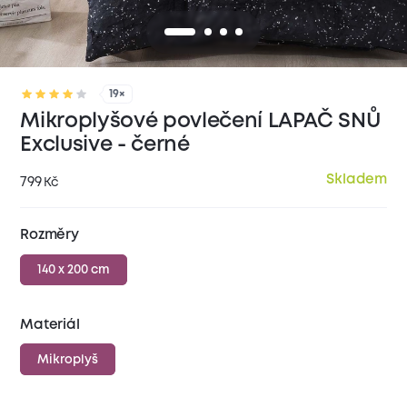
19×
Mikroplyšové povlečení LAPAČ SNŮ
Exclusive - černé
Skladem
799
Kč
Rozměry
140 x 200 cm
Materiál
Mikroplyš