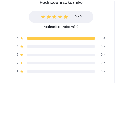
Hodnocení zákazníků
5 z 5
Hodnotilo 1
zákazníků
5
1 ×
4
0 ×
3
0 ×
2
0 ×
1
0 ×