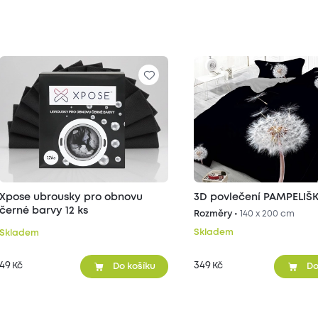
Xpose ubrousky pro obnovu
3D povlečení PAMPELIŠK
černé barvy 12 ks
Rozměry •
140 x 200 cm
Skladem
Skladem
49
349
Kč
Kč
Do košíku
Do