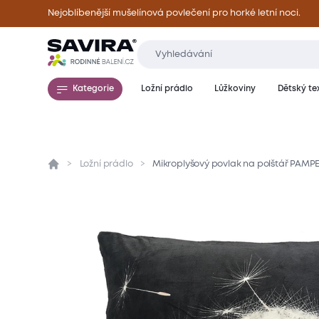
Nejoblíbenější mušelínová povlečení pro horké letní noci.
Kategorie
Ložní prádlo
Lůžkoviny
Dětský tex
Ložní prádlo
Mikroplyšový povlak na polštář PAMP
Přehled
Parametry
Popis produktu
Mate