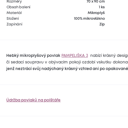
Rozměry
70 x 90 cm
Obsah balení
1 ks
Materiál
Mikroplyš
Složení
100% mikrovlákno
Zapínání
Zip
Hebký mikroplyšový povlak
PAMPELIŠKA 3
nabízí krásný desig
či sedací soupravu v obývacím pokoji ozdobí vskutku dokona
jenž neztrácí svůj nadýchaný krásný vzhled ani po opakovan
Údržba povlaků na polštáře