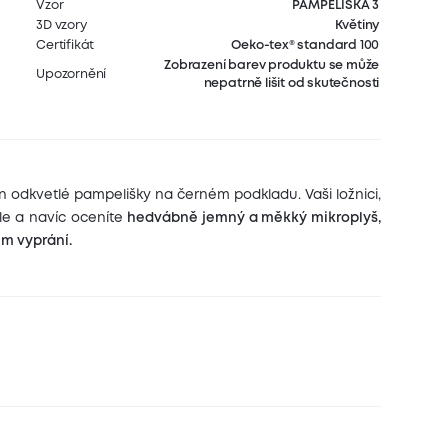
Vzor
PAMPELIŠKA 3
3D vzory
Květiny
Certifikát
Oeko-tex® standard 100
Zobrazení barev produktu se může
Upozornění
nepatrně lišit od skutečnosti
n odkvetlé pampelišky na černém podkladu. Vaši ložnici,
le a navíc oceníte
hedvábně jemný a měkký mikroplyš,
ém vyprání.