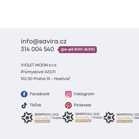
info@savira.cz
314 004 540
(po-pá 8:00-16:00)
VIOLET MOON s.r.o.
Průmyslová 1472/11
102 00 Praha 10 - Hostivař
Facebook
Instagram
TikTok
Pinterest