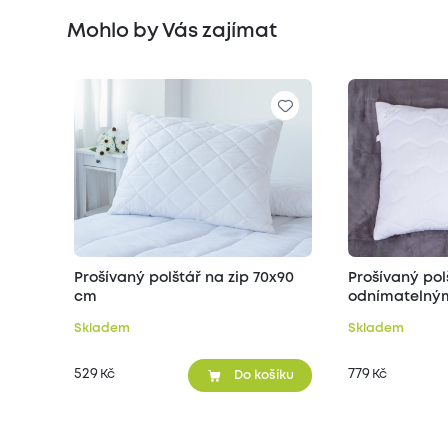
Mohlo by Vás zajímat
Prošívaný polštář na zip 70x90
Prošívaný pol
cm
odnímatelným
70x90 cm
Skladem
Skladem
529
779
Kč
Kč
Do košíku