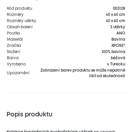
Kód produktu
003128
Rozměry
40 x 60 cm
Rozměry utěrky
40 x 60 cm
Obsah balení
3 utěrky
Poutko
ANO
Materiál
Bavlna
Značka
XPOSE®
Složení
100% bavlna
Barva
béžová
Vyrobeno
v Turecku
Zobrazení barev produktu se může nepatrně
Upozornění
lišit od skutečnosti
Popis produktu