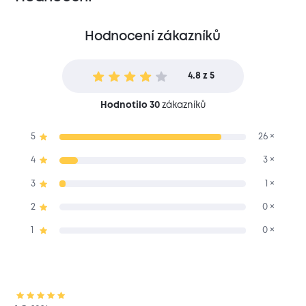
Hodnocení zákazníků
4.8 z 5
Hodnotilo 30
zákazníků
5
26 ×
4
3 ×
3
1 ×
2
0 ×
1
0 ×