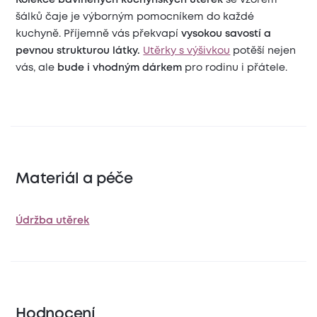
Kolekce bavlněných kuchyňských utěrek
se vzorem
šálků čaje je výborným pomocníkem do každé
kuchyně. Příjemně vás překvapí
vysokou savostí a
pevnou strukturou látky.
Utěrky s výšivkou
potěší nejen
vás, ale
bude i vhodným dárkem
pro rodinu i přátele.
Materiál a péče
Údržba utěrek
Hodnocení