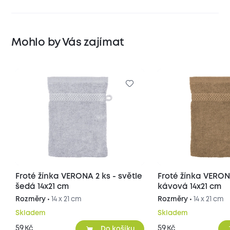
Mohlo by Vás zajímat
Froté žínka VERONA 2 ks - světle
Froté žínka VERON
šedá 14x21 cm
kávová 14x21 cm
Rozměry •
14 x 21 cm
Rozměry •
14 x 21 cm
Skladem
Skladem
59
59
Kč
Kč
Do košíku