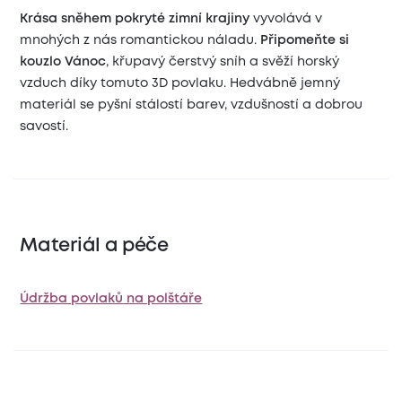
Krása sněhem pokryté zimní krajiny
vyvolává v
mnohých z nás romantickou náladu.
Připomeňte si
kouzlo Vánoc
, křupavý čerstvý sníh a svěží horský
vzduch díky tomuto 3D povlaku. Hedvábně jemný
materiál se pyšní stálostí barev, vzdušností a dobrou
savostí.
Materiál a péče
Údržba povlaků na polštáře