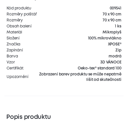
Kód produktu
009541
Rozměry polštář
70 x 90 cm
Rozměry
70 x 90 cm
Obsah balení
1 ks
Materiál
Mikroplyš
Složení
100% mikrovlákno
Značka
XPOSE®
Zapínání
Zip
Barva
modrá
Vzor
3D VÁNOCE
Certifikát
Oeko-tex® standard 100
Zobrazení barev produktu se může nepatrně
Upozornění
lišit od skutečnosti
Popis produktu