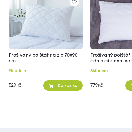
Prošívaný polštář na zip 70x90
Prošívaný polštář 
cm
odnímatelným vak
70x90 cm
Skladem
Skladem
529
779
Kč
Kč
Do košíku