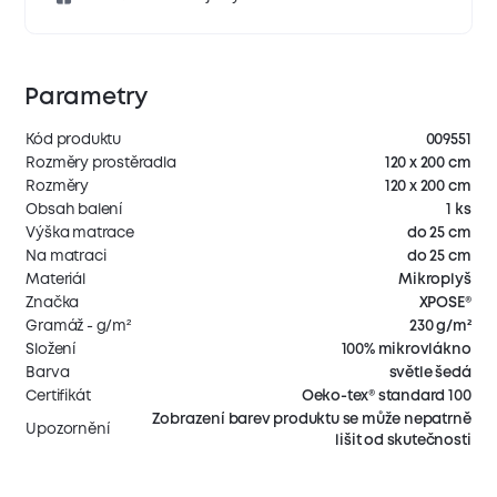
Parametry
Kód produktu
009551
Rozměry prostěradla
120 x 200 cm
Rozměry
120 x 200 cm
Obsah balení
1 ks
Výška matrace
do 25 cm
Na matraci
do 25 cm
Materiál
Mikroplyš
Značka
XPOSE®
Gramáž - g/m²
230 g/m²
Složení
100% mikrovlákno
Barva
světle šedá
Certifikát
Oeko-tex® standard 100
Zobrazení barev produktu se může nepatrně
Upozornění
lišit od skutečnosti