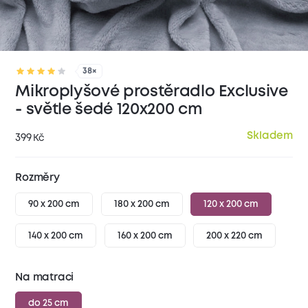
38×
Mikroplyšové prostěradlo Exclusive
- světle šedé 120x200 cm
Skladem
399
Kč
Rozměry
90 x 200 cm
180 x 200 cm
120 x 200 cm
140 x 200 cm
160 x 200 cm
200 x 220 cm
Na matraci
do 25 cm