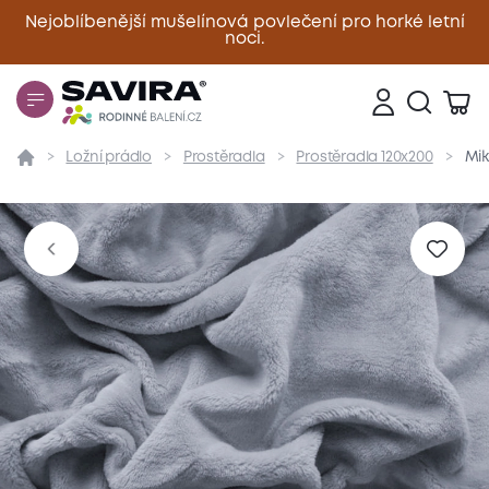
Nejoblíbenější mušelínová povlečení pro horké letní
noci.
Zavřít
Ložní prádlo
Prostěradla
Prostěradla 120x200
Mik
Přehled
Parametry
Popis produktu
Materiál