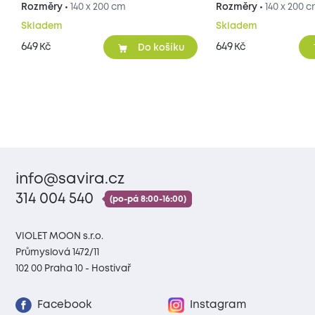
Rozměry •
140 x 200 cm
Rozměry •
140 x 200 
Skladem
Skladem
649
649
Kč
Kč
Do košíku
info@savira.cz
314 004 540
(po-pá 8:00-16:00)
VIOLET MOON s.r.o.
Průmyslová 1472/11
102 00 Praha 10 - Hostivař
Facebook
Instagram