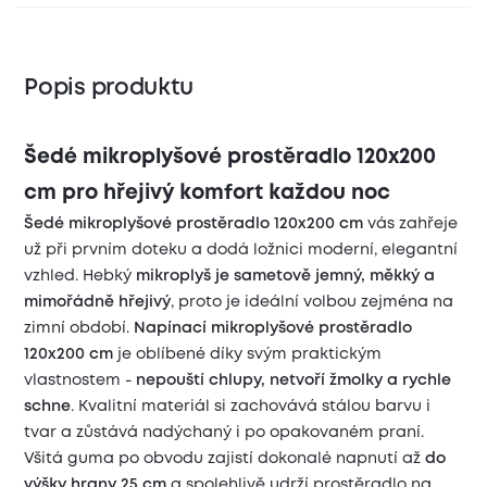
Popis produktu
Šedé mikroplyšové prostěradlo 120x200
cm pro hřejivý komfort každou noc
Šedé mikroplyšové prostěradlo 120x200 cm
vás zahřeje
už při prvním doteku a dodá ložnici moderní, elegantní
vzhled. Hebký
mikroplyš je sametově jemný, měkký a
mimořádně hřejivý
, proto je ideální volbou zejména na
zimní období.
Napínací mikroplyšové prostěradlo
120x200 cm
je oblíbené díky svým praktickým
vlastnostem -
nepouští chlupy, netvoří žmolky a rychle
schne
. Kvalitní materiál si zachovává stálou barvu i
tvar a zůstává nadýchaný i po opakovaném praní.
Všitá guma po obvodu zajistí dokonalé napnutí až
do
výšky hrany 25 cm
a spolehlivě udrží prostěradlo na