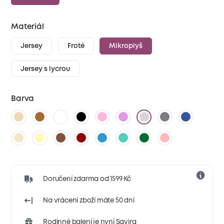
Materiál
Jersey
Froté
Mikroplyš
Jersey s lycrou
Barva
Doručení zdarma od 1599 Kč
Na vrácení zboží máte 50 dní
Rodinné balení je nyní Savira