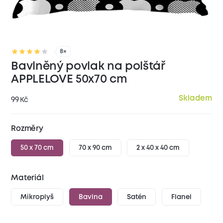
8×
Bavlněný povlak na polštář
APPLELOVE 50x70 cm
Skladem
99
Kč
Rozměry
50 x 70 cm
70 x 90 cm
2 x 40 x 40 cm
Materiál
Mikroplyš
Bavlna
Satén
Flanel