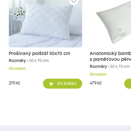
Prošívaný polštář 50x70 cm
Anatomický bamb
s paměťovou pěn
Rozměry •
50 x 70 cm
Rozměry •
50 x 70 cm
Skladem
Skladem
219
479
Kč
Kč
Do košíku