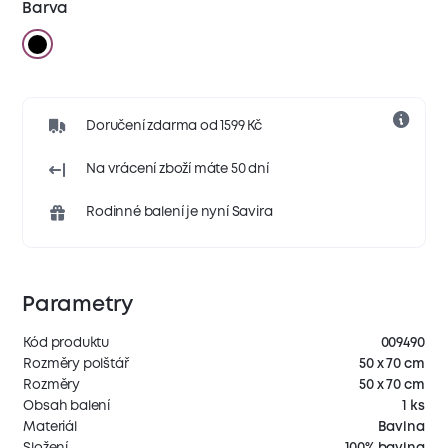
Barva
Doručení zdarma od 1599 Kč
Na vrácení zboží máte 50 dní
Rodinné balení je nyní Savira
Parametry
Kód produktu
009490
Rozměry polštář
50 x 70 cm
Rozměry
50 x 70 cm
Obsah balení
1 ks
Materiál
Bavlna
Složení
100% bavlna