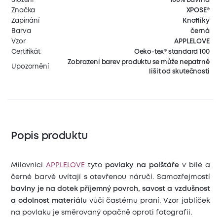
Značka
XPOSE®
Zapínání
Knoflíky
Barva
černá
Vzor
APPLELOVE
Certifikát
Oeko-tex® standard 100
Zobrazení barev produktu se může nepatrně
Upozornění
lišit od skutečnosti
Popis produktu
Milovníci
APPLELOVE
tyto
povlaky na polštáře
v bílé a
černé barvě uvítají s otevřenou náručí. Samozřejmostí
bavlny je na dotek příjemný povrch, savost a vzdušnost
a odolnost materiálu
vůči častému praní. Vzor jablíček
na povlaku je směrovaný opačně oproti fotografii.