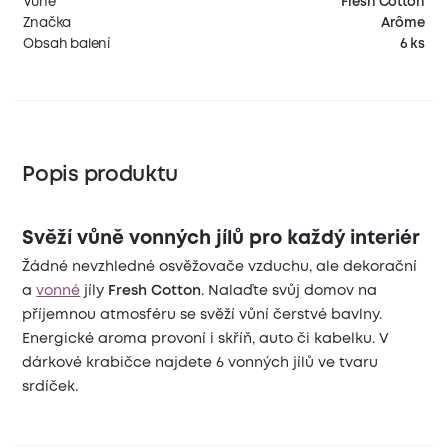
Vůně
Fresh Cotton
Značka
Arôme
Obsah balení
6 ks
Popis produktu
Svěží vůně vonných jílů pro každý interiér
Žádné nevzhledné osvěžovače vzduchu, ale dekorační
a
vonné
jíly
Fresh Cotton
. Nalaďte svůj domov na
příjemnou atmosféru se svěží vůní čerstvé bavlny.
Energické aroma provoní i skříň, auto či kabelku. V
dárkové krabičce najdete 6 vonných jílů ve tvaru
srdíček.