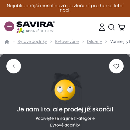
Nejoblíbenější mušelínová povlečení pro horké letní
noci.
Zavřít
Bytové doplňky
Bytové vůně
Difuzéry
Vonné jíl
Přehled
Parametry
Popis produktu
Hodnoce
Je nám líto, ale prodej již skončil
Podívejte se na jiné z kategorie
Bytové doplňky