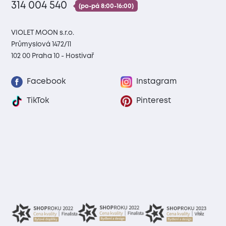
314 004 540
(po-pá 8:00-16:00)
VIOLET MOON s.r.o.
Průmyslová 1472/11
102 00 Praha 10 - Hostivař
Facebook
Instagram
TikTok
Pinterest