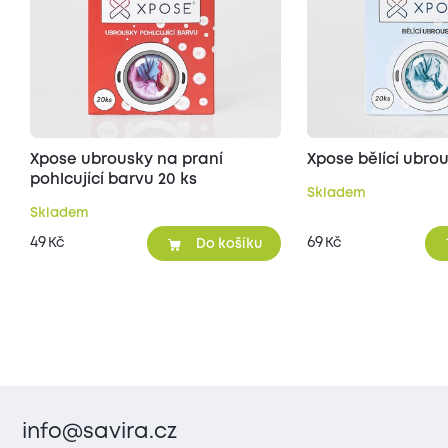
Xpose ubrousky na praní
Xpose bělící ubro
pohlcující barvu 20 ks
Skladem
Skladem
49
69
Kč
Kč
Do košíku
info@savira.cz