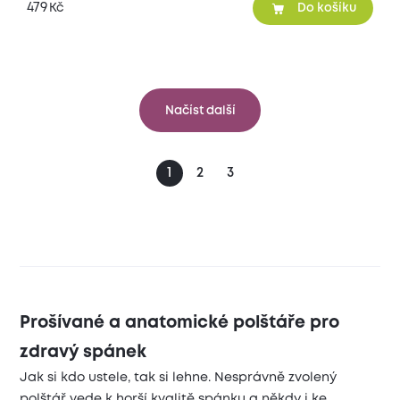
479
Kč
Do košíku
Načíst další
1
2
3
Prošívané a anatomické polštáře pro
zdravý spánek
Jak si kdo ustele, tak si lehne. Nesprávně zvolený
polštář vede k horší kvalitě spánku a někdy i ke