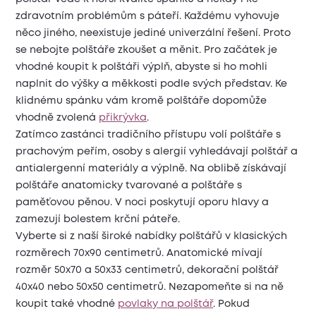
zdravotním problémům s páteří. Každému vyhovuje
něco jiného, neexistuje jediné univerzální řešení. Proto
se nebojte polštáře zkoušet a měnit. Pro začátek je
vhodné koupit k polštáři výplň, abyste si ho mohli
naplnit do výšky a měkkosti podle svých představ. Ke
klidnému spánku vám kromě polštáře dopomůže
vhodně zvolená
přikrývka
.
Zatímco zastánci tradičního přístupu volí polštáře s
prachovým peřím, osoby s alergií vyhledávají polštář a
antialergenní materiály a výplně. Na oblibě získávají
polštáře anatomicky tvarované a polštáře s
paměťovou pěnou. V noci poskytují oporu hlavy a
zamezují bolestem krční páteře.
Vyberte si z naší široké nabídky polštářů v klasických
rozměrech 70x90 centimetrů. Anatomické mívají
rozměr 50x70 a 50x33 centimetrů, dekorační polštář
40x40 nebo 50x50 centimetrů. Nezapomeňte si na ně
koupit také vhodné
povlaky na polštář
. Pokud