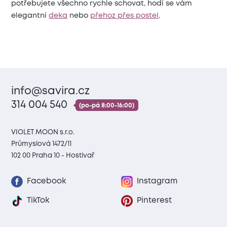
potřebujete všechno rychle schovat, hodí se vám
elegantní
deka
nebo
přehoz přes postel
.
info@savira.cz
314 004 540
(po-pá 8:00-16:00)
VIOLET MOON s.r.o.
Průmyslová 1472/11
102 00 Praha 10 - Hostivař
Facebook
Instagram
TikTok
Pinterest