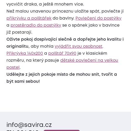
vycvičit draka, a ještě mnohem více.
Než malou unavenou princeznu uložíte spát, povlečte jí
přikrývku a polštářek
do bavlny.
Povlečení do postýlky
a
prostěradlo do postýlky
se o spánek jako v bavlnce
již postarají.
Oživte pokoj dospívající slečně
a dopřejte jeho kvalitu i
originalitu,
aby mohla
vyjádřit svou osobnost
.
Přikrývka 140x200
a
polštář 70x90
je v klasickém
rozměru, na který pasuje
dětské povlečení na velkou
postel
.
Udělejte z jejich pokoje místo de mohou snít, tvořit a
být sami sebou!
info@savira.cz