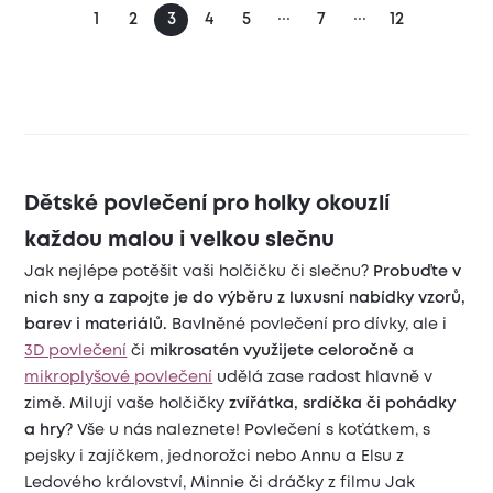
...
...
1
2
3
4
5
7
12
Dětské povlečení pro holky okouzlí
každou malou i velkou slečnu
Jak nejlépe potěšit vaši holčičku či slečnu?
Probuďte v
nich sny a zapojte je do výběru z luxusní nabídky vzorů,
barev i materiálů.
Bavlněné povlečení pro dívky, ale i
3D povlečení
či
mikrosatén využijete celoročně
a
mikroplyšové povlečení
udělá zase radost hlavně v
zimě. Milují vaše holčičky
zvířátka, srdíčka či pohádky
a hry
? Vše u nás naleznete! Povlečení s koťátkem, s
pejsky i zajíčkem, jednorožci nebo Annu a Elsu z
Ledového království, Minnie či dráčky z filmu Jak