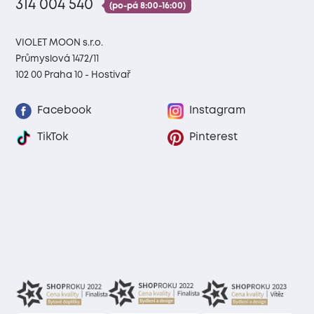
314 004 540
(po-pá 8:00-16:00)
VIOLET MOON s.r.o.
Průmyslová 1472/11
102 00 Praha 10 - Hostivař
Facebook
Instagram
TikTok
Pinterest