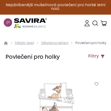
Nejoblíbenější mušelínová povlečení pro horké letní
noci.
Zavřít
Dětský textil
Dětské povlečení
Povlečení pro holky
Povlečení pro holky
Filtry