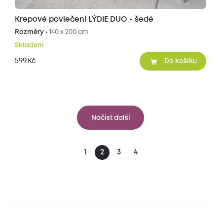
Krepové povlečení LÝDIE DUO - šedé
Rozměry •
140 x 200 cm
Skladem
599
Kč
Do košíku
Načíst další
1
2
3
4