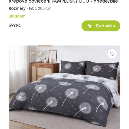
Krepové povlečení PAMPELIŠKY DUO - hnědé/bílé
Rozměry •
140 x 200 cm
Skladem
599
Kč
Do košíku