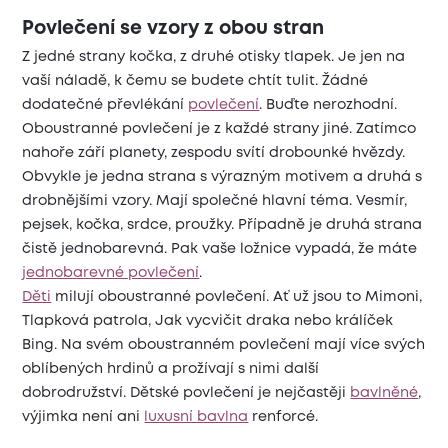
Povlečení se vzory z obou stran
Z jedné strany kočka, z druhé otisky tlapek. Je jen na
vaší náladě, k čemu se budete chtít tulit. Žádné
dodatečné převlékání
povlečení
. Buďte nerozhodní.
Oboustranné povlečení je z každé strany jiné. Zatímco
nahoře září planety, zespodu svítí drobounké hvězdy.
Obvykle je jedna strana s výrazným motivem a druhá s
drobnějšími vzory. Mají společné hlavní téma. Vesmír,
pejsek, kočka, srdce, proužky. Případně je druhá strana
čistě jednobarevná. Pak vaše ložnice vypadá, že máte
jednobarevné povlečení
.
Děti
milují oboustranné povlečení. Ať už jsou to Mimoni,
Tlapková patrola, Jak vycvičit draka nebo králíček
Bing. Na svém oboustranném povlečení mají více svých
oblíbených hrdinů a prožívají s nimi další
dobrodružství. Dětské povlečení je nejčastěji
bavlněné
,
výjimka není ani
luxusní bavlna
renforcé.