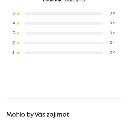
Hodnotilo 0
zákazníků
5
0 ×
4
0 ×
3
0 ×
2
0 ×
1
0 ×
Mohlo by Vás zajímat