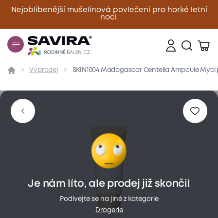
Nejoblíbenější mušelínová povlečení pro horké letní
noci.
Zavřít
Výprodej
SKIN1004 Madagascar Centella Ampoule Mycí p
Přehled
Parametry
Popis produktu
Hodnoce
Je nám líto, ale prodej již skončil
Podívejte se na jiné z kategorie
Drogerie