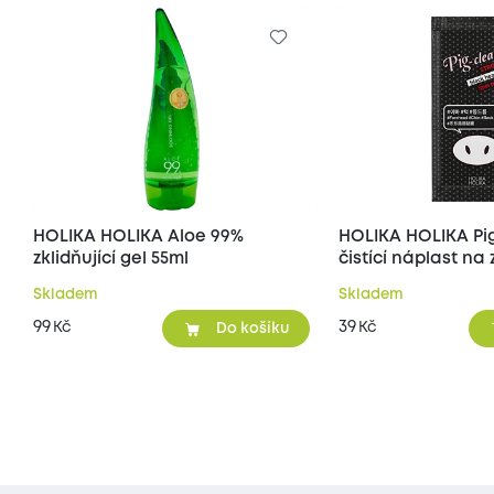
HOLIKA HOLIKA Aloe 99%
HOLIKA HOLIKA Pi
zklidňující gel 55ml
čistící náplast n
póry na nose 1 ks
Skladem
Skladem
99
39
Kč
Kč
Do košíku