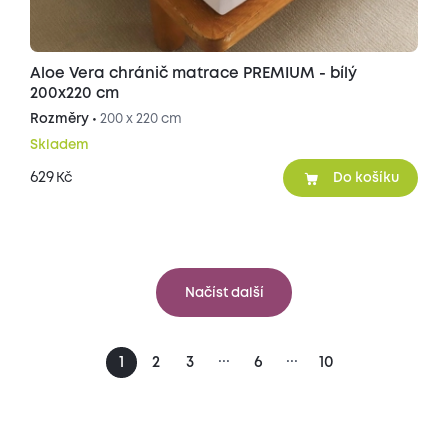
Aloe Vera chránič matrace PREMIUM - bílý
200x220 cm
Rozměry •
200 x 220 cm
Skladem
629
Kč
Do košíku
Načíst další
...
...
1
2
3
6
10