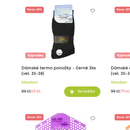
Sleva -30%
Sleva -20
Výprodej
Výprod
Dámské termo ponožky - černé 3ks
Dámské 
(vel. 35-38)
(vel. 35-3
Skladem
Skladem
99
69
99
79
Kč
Kč
Kč
Kč
Do košíku
Sleva -25%
Sleva -25