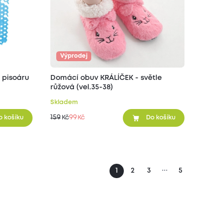
Výprodej
 pisoáru
Domácí obuv KRÁLÍČEK - světle
růžová (vel.35-38)
Skladem
159
99
Kč
Kč
o košíku
Do košíku
...
1
2
3
5