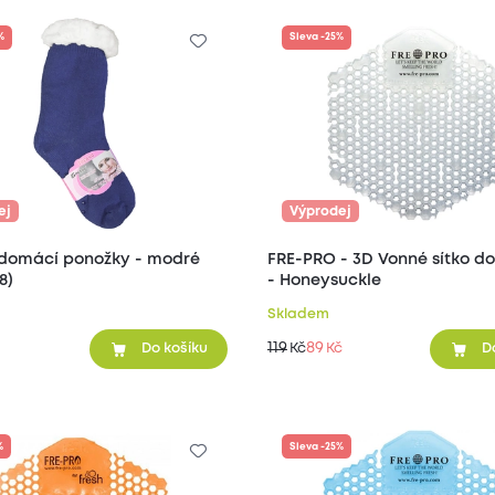
%
Sleva -25%
ej
Výprodej
domácí ponožky - modré
FRE-PRO - 3D Vonné sítko do
8)
- Honeysuckle
Skladem
119
89
Kč
Kč
Do košíku
D
%
Sleva -25%