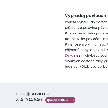
Výprodej povlečení 
Pořiďte výbavu do domácno
prádlo i za polovinu půvo
Prodloužené délky povlaků
francouzské povlečení n
Při lenošení u knihy nebo 
příjemné ceny, objevte i 
Deka
nesmí chybět v žádné
dlouhých cestách rády při
hrdinou. Někdy své oblíbe
info@savira.cz
314 004 540
(po-pá 8:00-16:00)