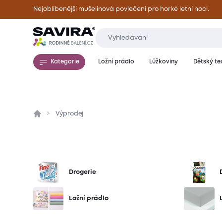
Nejoblíbenější mušelínová povlečení pro horké letní noci.
Kategorie
Ložní prádlo
Lůžkoviny
Dětský tex
Výprodej
Drogerie
Ložní prádlo