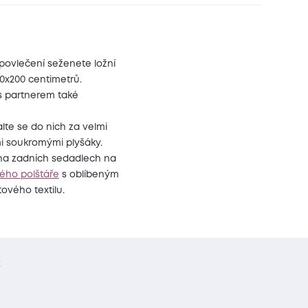
povlečení seženete ložní
0x200 centimetrů.
s partnerem také
alte se do nich za velmi
mi soukromými plyšáky.
 na zadních sedadlech na
ého polštáře
s oblíbeným
ového textilu.
t