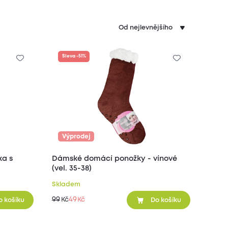
Sleva -51%
Výprodej
Dámské domácí ponožky - vínové
(vel. 35-38)
Skladem
99
49
Kč
Kč
o košíku
Do košíku