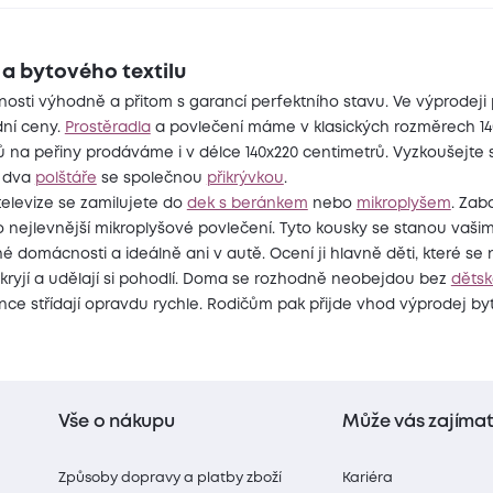
a bytového textilu
sti výhodně a přitom s garancí perfektního stavu. Ve výprodeji 
dní ceny.
Prostěradla
a povlečení máme v klasických rozměrech 14
 na peřiny prodáváme i v délce 140x220 centimetrů. Vyzkoušejte 
a dva
polštáře
se společnou
přikrývkou
.
televize se zamilujete do
dek s beránkem
nebo
mikroplyšem
. Zab
to nejlevnější mikroplyšové povlečení. Tyto kousky se stanou vaši
 domácnosti a ideálně ani v autě. Ocení ji hlavně děti, které se
kryjí a udělají si pohodlí. Doma se rozhodně neobejdou bez
dětsk
nce střídají opravdu rychle. Rodičům pak přijde vhod výprodej byt
Vše o nákupu
Může vás zajíma
Způsoby dopravy a platby zboží
Kariéra