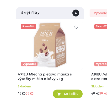
Skrýt filtry
Výprode
Sleva -20%
Sleva -20
Výprodej
Výprod
A'PIEU Mléčná pleťová maska s
A'PIEU M
výtažky mléka a kávy 21 g
Skladem
Skladem
49
39
49
39
Kč
Kč
Kč
Kč
Do košíku