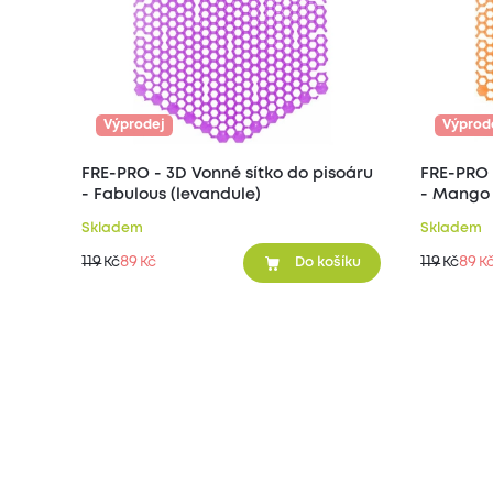
Výprodej
Výprod
FRE-PRO - 3D Vonné sítko do pisoáru
FRE-PRO 
- Fabulous (levandule)
- Mango
Skladem
Skladem
119
89
119
89
Kč
Kč
Kč
K
Do košíku