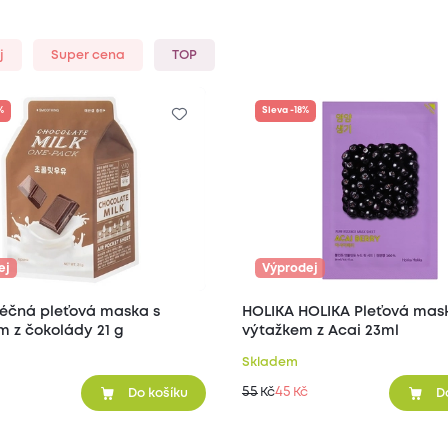
j
Super cena
TOP
%
Sleva -18%
ej
Výprodej
léčná pleťová maska s
HOLIKA HOLIKA Pleťová maska s
extraktem z čokolády 21 g
výtažkem z Acai 23ml
Skladem
55
45
Kč
Kč
Do košíku
D