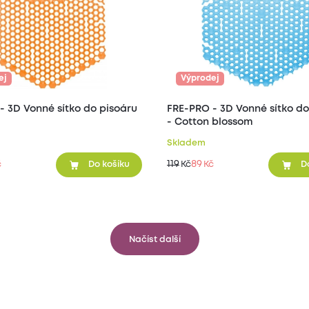
ej
Výprodej
- 3D Vonné sítko do pisoáru
FRE-PRO - 3D Vonné sítko do
- Cotton blossom
Skladem
119
89
č
Kč
Kč
Do košíku
D
Načíst další