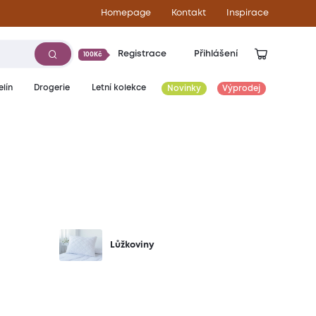
Homepage
Kontakt
Inspirace
Registrace
Přihlášení
100Kč
lín
Drogerie
Letní kolekce
Novinky
Výprodej
Lůžkoviny