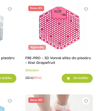
Sleva -25%
Výprodej
 pisoáru
FRE-PRO - 3D Vonné sítko do pisoáru
- Kiwi Grapefruit
Skladem
119
89
Kč
Kč
o košíku
Do košíku
Sleva -38%