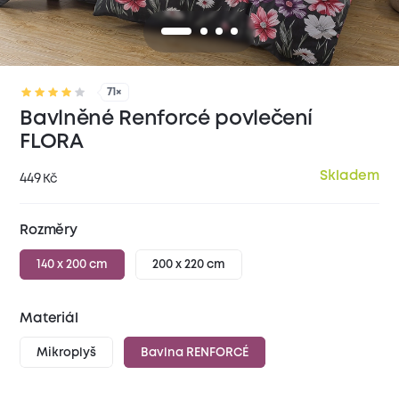
71×
Bavlněné Renforcé povlečení
FLORA
Skladem
449
Kč
Rozměry
140 x 200 cm
200 x 220 cm
Materiál
Mikroplyš
Bavlna RENFORCÉ