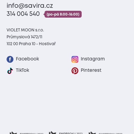
info@savira.cz
314 004 540
(po-pá 8:00-16:00)
VIOLET MOON s.r.o.
Průmyslová 1472/11
102 00 Praha 10 - Hostivař
Facebook
Instagram
TikTok
Pinterest