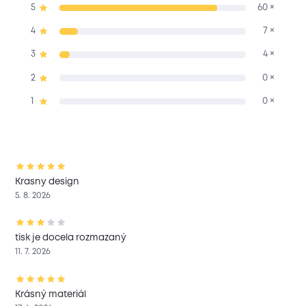
5
60 ×
4
7 ×
3
4 ×
2
0 ×
1
0 ×
Krasny design
5. 8. 2026
tisk je docela rozmazaný
11. 7. 2026
Krásný materiál