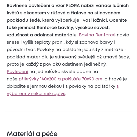
Bavlněné povlečení a vzor FLORA
nabízí variaci lučních
květů s akcentem v růžové a fialové na stínovaném
podkladu šedé
, která vyšperkuje i vaši ložnici.
Oceníte
také jemnost Renforcé bavlny, vysokou savost,
vzdušnost a odolnost materiálu.
Bavlna Renforcé
navíc
snese i vyšší teploty praní, kdy si zachová barvy i
původní tvar. Povlaky na polštáře jsou šity z metráže -
podklad materiálu je stínovaný světlejší až tmavě šedý,
proto je každý z povlaků odstínem jedinečný.
Povlečení
na jednolůžko skvěle padne na
naše
přikrývky 140x200 a polštáře 70x90 cm,
a hravě je
doladíte s jemnou dekou i s povlaky na polštářky
s
výběrem v sekci mikroplyš
.
Materiál a péče