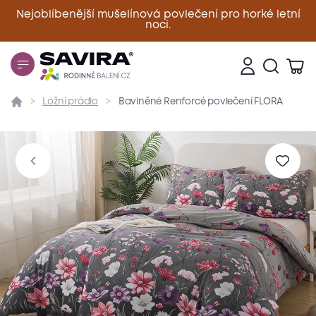
Nejoblíbenější mušelínová povlečení pro horké letní
noci.
Zavřít
Ložní prádlo
Bavlněné Renforcé povlečení FLORA
Přehled
Parametry
Popis produktu
Materiál