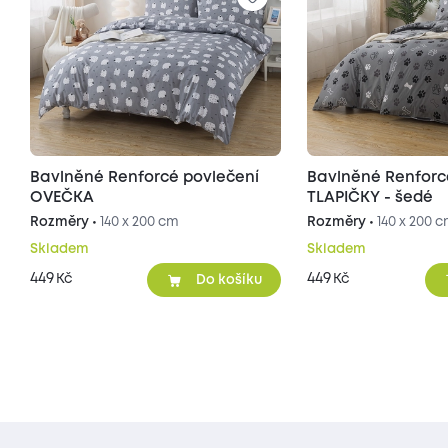
Bavlněné Renforcé povlečení
Bavlněné Renforc
OVEČKA
TLAPIČKY - šedé
Rozměry •
140 x 200 cm
Rozměry •
140 x 200 
Skladem
Skladem
449
449
Kč
Kč
Do košíku