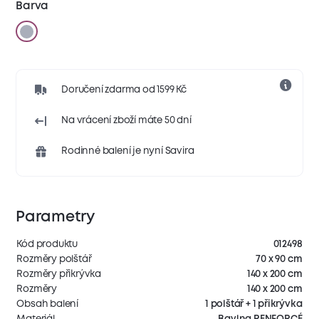
Barva
Doručení zdarma od 1599 Kč
Na vrácení zboží máte 50 dní
Rodinné balení je nyní Savira
Parametry
Kód produktu
012498
Rozměry polštář
70 x 90 cm
Rozměry přikrývka
140 x 200 cm
Rozměry
140 x 200 cm
Obsah balení
1 polštář + 1 přikrývka
Materiál
Bavlna RENFORCÉ