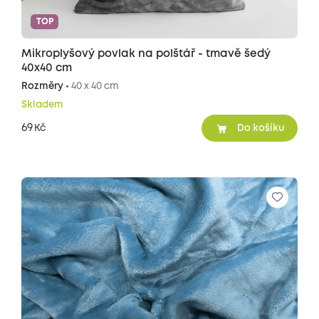
TOP
Mikroplyšový povlak na polštář - tmavě šedý
40x40 cm
Rozměry •
40 x 40 cm
Skladem
69
Kč
Do košíku