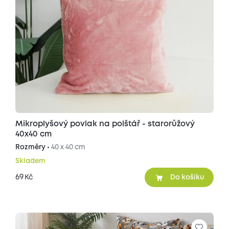
Mikroplyšový povlak na polštář - starorůžový
40x40 cm
Rozměry •
40 x 40 cm
Skladem
69
Kč
Do košíku