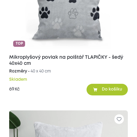
TOP
Mikroplyšový povlak na polštář TLAPIČKY - šedý
40x40 cm
Rozměry •
40 x 40 cm
Skladem
69
Kč
Do košíku