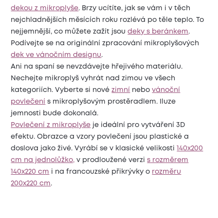
dekou z mikroplyše
. Brzy ucítíte, jak se vám i v těch
nejchladnějších měsících roku rozlévá po těle teplo. To
nejjemnější, co můžete zažít jsou
deky s beránkem
.
Podívejte se na originální zpracování mikroplyšových
dek ve vánočním designu
.
Ani na spaní se nevzdávejte hřejivého materiálu.
Nechejte mikroplyš vyhrát nad zimou ve všech
kategoriích. Vyberte si nové
zimní
nebo
vánoční
povlečení
s mikroplyšovým prostěradlem. Iluze
jemnosti bude dokonalá.
Povlečení z mikroplyše
je ideální pro vytváření 3D
efektu. Obrazce a vzory povlečení jsou plastické a
doslova jako živé. Vyrábí se v klasické velikosti
140x200
cm na jednolůžko,
v prodloužené verzi
s rozměrem
140x220 cm
i na francouzské přikrývky o
rozměru
200x220 cm
.