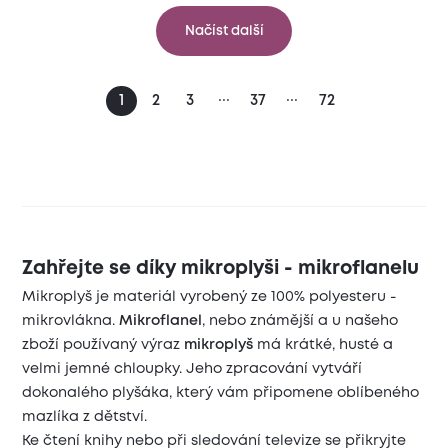
Načíst další
...
...
1
2
3
37
72
Zahřejte se díky mikroplyši - mikroflanelu
Mikroplyš je materiál vyrobený ze 100% polyesteru -
mikrovlákna.
Mikroflanel
, nebo známější a u našeho
zboží používaný výraz
mikroplyš
má krátké, husté a
velmi jemné chloupky. Jeho zpracování vytváří
dokonalého plyšáka, který vám připomene oblíbeného
mazlíka z dětství.
Ke čtení knihy nebo při sledování televize se přikryjte