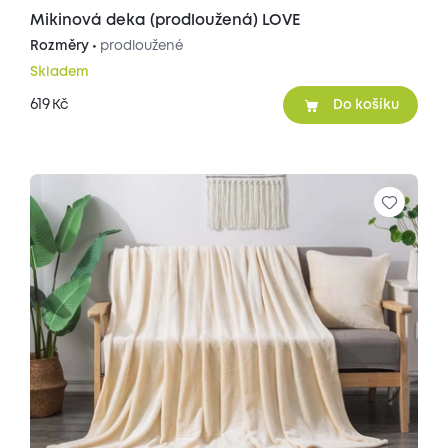
Mikinová deka (prodloužená) LOVE
Rozměry •
prodloužené
Skladem
619
Kč
Do košíku