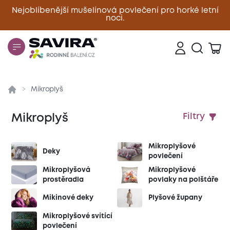
Nejoblíbenější mušelínová povlečení pro horké letní
noci.
Zavřít
Mikroplyš
Mikroplyš
Filtry
Mikroplyšové
Deky
povlečení
Mikroplyšová
Mikroplyšové
prostěradla
povlaky na polštáře
Mikinové deky
Plyšové župany
Mikroplyšové svítící
povlečení