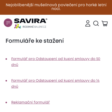
Nejoblíbenější mušelínová povlečení pro horké letní
noci.
Zavřít
Formuláře ke stažení
Formulář pro Odstoupení od kupní smlouvy do 50
dnů
Formulář pro Odstoupení od kupní smlouvy do 14
dnů
Reklamační formulář