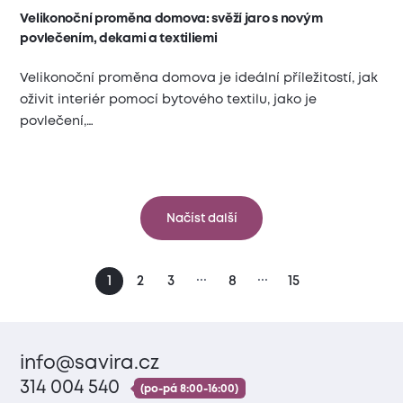
Velikonoční proměna domova: svěží jaro s novým
povlečením, dekami a textiliemi
Velikonoční proměna domova je ideální příležitostí, jak
oživit interiér pomocí bytového textilu, jako je
povlečení,…
Načíst další
...
...
1
2
3
8
15
info@savira.cz
314 004 540
(po-pá 8:00-16:00)