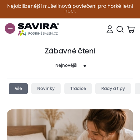
Nejoblíbenější mušelínová povlečení pro horké letní
noci.
Zavřít
Zábavné čtení
Vše
Novinky
Tradice
Rady a tipy