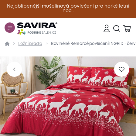
Nejoblíbenější mušelínová povlečení pro horké letní
noci.
Zavřít
Ložní prádlo
Bavlněné Renforcé povlečení INGRID - čer
Přehled
Parametry
Popis produktu
Materiál