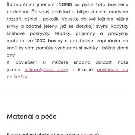
Šarmantním jménem
INGRID
se pyšní toto bavlněné
povlečení. Červený podklad s bílým zimním motivem
rozzáří ložnici i pokojík. Vpusťte do své ložnice něžné
srnky a zdatné jeleny, jež se dotýkají svými kopýtky
sněhové pokrývky. Hladký, příjemný a prodyšný
materiál ze
100% bavlny
s praktickým zapínáním na
knoflíky vám pomůže vychutnat si svátky i běžné zimní
dny.
K povlečení si můžete snadno doladit naše
jemné
mikroplyšové deky
i krásné
povlečení na
polštářky
.
Materiál a péče
K dokonalosti chybí už jen krásné
barevné