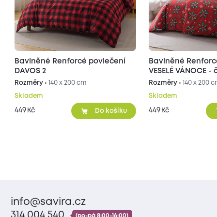
Bavlněné Renforcé povlečení
Bavlněné Renforc
DAVOS 2
VESELÉ VÁNOCE - 
Rozměry •
140 x 200 cm
Rozměry •
140 x 200 
Skladem
Skladem
449
449
Kč
Kč
Do košíku
info@savira.cz
314 004 540
(po-pá 8:00-16:00)