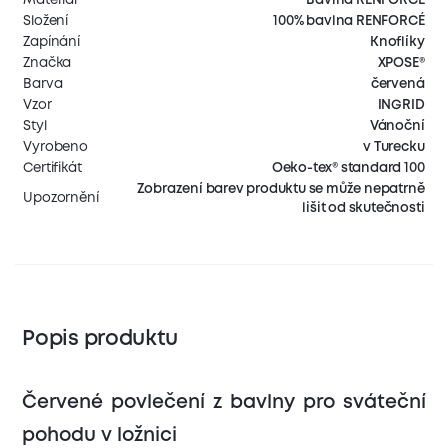
Složení
100% bavlna RENFORCÉ
Zapínání
Knoflíky
Značka
XPOSE®
Barva
červená
Vzor
INGRID
Styl
Vánoční
Vyrobeno
v Turecku
Certifikát
Oeko-tex® standard 100
Zobrazení barev produktu se může nepatrně
Upozornění
lišit od skutečnosti
Popis produktu
Červené povlečení z bavlny pro sváteční
pohodu v ložnici