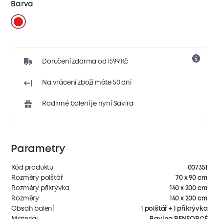
Barva
Doručení zdarma od 1599 Kč
Na vrácení zboží máte 50 dní
Rodinné balení je nyní Savira
Parametry
Kód produktu
007351
Rozměry polštář
70 x 90 cm
Rozměry přikrývka
140 x 200 cm
Rozměry
140 x 200 cm
Obsah balení
1 polštář + 1 přikrývka
Materiál
Bavlna RENFORCÉ