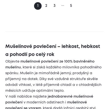
...
1
2
3
5
Mušelínové povlečení – lehkost, hebkost
a pohodlí po celý rok
Objevte
mušelínové povlečení ze 100% bavlněného
mušelínu
, které si získá každého milovníka pohodlného
spánku. Mušelín je mimořádně jemný, prodyšný a
příjemný na dotek. Díky své vzdušné struktuře skvěle
odvádí vlhkost, v létě příjemně chladí a v chladnějších
měsících udržuje optimální teplo.
V naší nabídce najdete
jednobarevné mušelínové
povlečení
v moderních odstínech i
mušelínové
povlečení se vzorem
, které dodá ložnici osobitý styl.