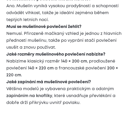
Ano. Mušelín vyniká vysokou prodyšností a schopností
odvádět vlhkost, takže je ideální zejména během
teplých letních nocí.
Musí se mušelínové povlečení žehlit?
Nemusí. Přirozeně mačkaný vzhled je jednou z hlavních
předností mušelínu, takže po vyprání stačí povlečení
usušit a znovu používat.
Jaké rozměry mušelínového povlečení nabízíte?
Nabízíme klasický rozměr
140 × 200 cm
, prodloužené
povlečení
140 × 220 cm
a francouzské povlečení
200 ×
220 cm
.
Jaké zapínání má mušelínové povlečení?
Většina modelů je vybavena praktickým a odolným
zapínáním na knoflíky
, které usnadňuje převlékání a
dobře drží přikrývku uvnitř povlaku.