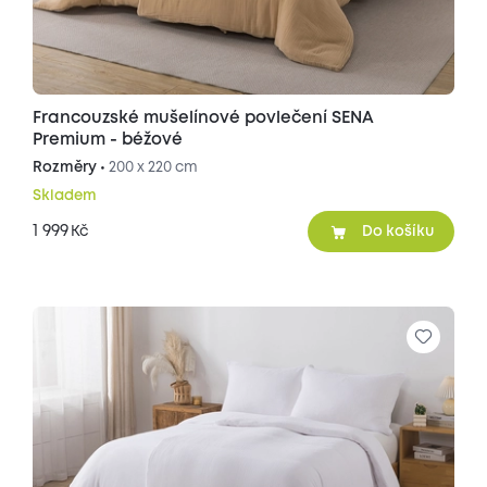
Francouzské mušelínové povlečení SENA
Premium - béžové
Rozměry •
200 x 220 cm
Skladem
1 999
Kč
Do košíku