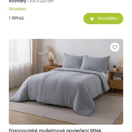
Rozměry •
200 x 220 cm
Skladem
1 999
Kč
Do košíku
Francouzské mušelínové povlečení SENA