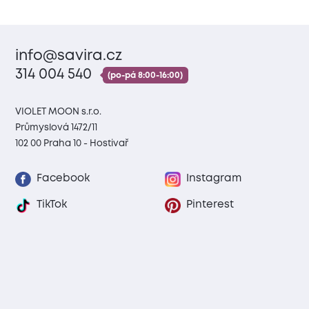
info@savira.cz
314 004 540
(po-pá 8:00-16:00)
VIOLET MOON s.r.o.
Průmyslová 1472/11
102 00 Praha 10 - Hostivař
Facebook
Instagram
TikTok
Pinterest