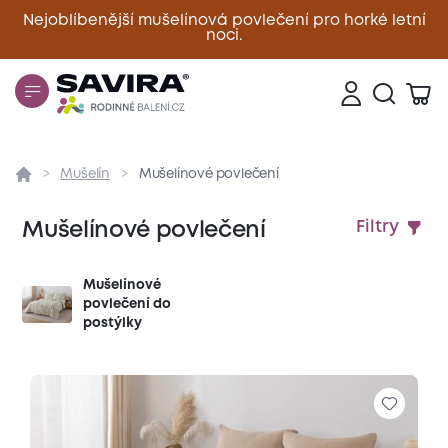
Nejoblíbenější mušelínová povlečení pro horké letní
noci.
Zavřít
Mušelín
Mušelínové povlečení
Mušelínové povlečení
Filtry
Mušelínové
povlečení do
postýlky