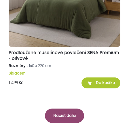
Prodloužené mušelínové povlečení SENA Premium
- olivové
Rozměry •
140 x 220 cm
Skladem
1 499
Kč
Do košíku
Načíst další