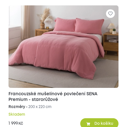
Francouzské mušelínové povlečení SENA
Premium - starorůžové
Rozměry •
200 x 220 cm
Skladem
1 999
Kč
Do košíku