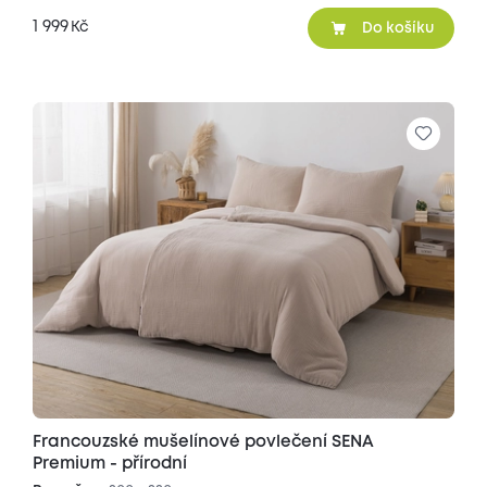
1 999
Kč
Do košíku
Francouzské mušelínové povlečení SENA
Premium - přírodní