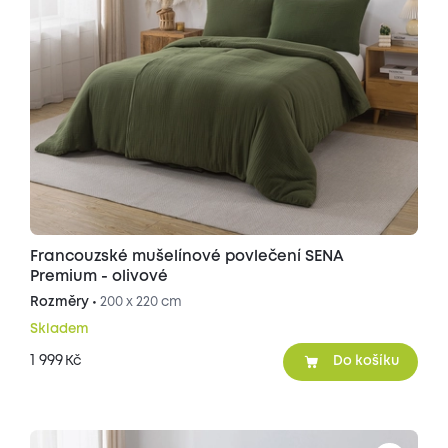
Francouzské mušelínové povlečení SENA
Premium - olivové
Rozměry •
200 x 220 cm
Skladem
1 999
Kč
Do košíku