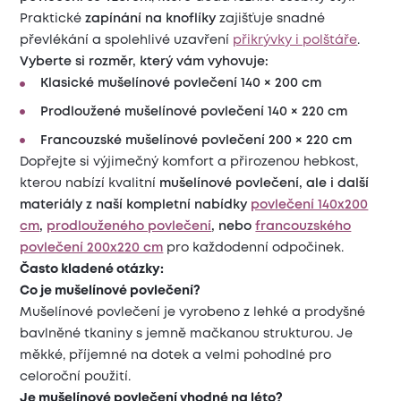
Praktické
zapínání na knoflíky
zajišťuje snadné
převlékání a spolehlivé uzavření
přikrývky i polštáře
.
Vyberte si rozměr, který vám vyhovuje:
Klasické mušelínové povlečení 140 × 200 cm
Prodloužené mušelínové povlečení 140 × 220 cm
Francouzské mušelínové povlečení 200 × 220 cm
Dopřejte si výjimečný komfort a přirozenou hebkost,
kterou nabízí kvalitní
mušelínové povlečení, ale i další
materiály z naší kompletní nabídky
povlečení 140x200
cm
,
prodlouženého povlečení
, nebo
francouzského
povlečení 200x220 cm
pro každodenní odpočinek.
Často kladené otázky:
Co je mušelínové povlečení?
Mušelínové povlečení je vyrobeno z lehké a prodyšné
bavlněné tkaniny s jemně mačkanou strukturou. Je
měkké, příjemné na dotek a velmi pohodlné pro
celoroční použití.
Je mušelínové povlečení vhodné na léto?