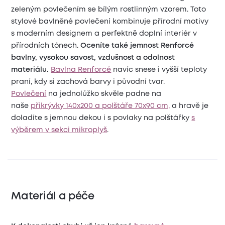
zeleným povlečením se bílým rostlinným vzorem. Toto
stylové bavlněné povlečení kombinuje přírodní motivy
s moderním designem a perfektně doplní interiér v
přírodních tónech.
Oceníte také jemnost Renforcé
bavlny, vysokou savost, vzdušnost a odolnost
materiálu.
Bavlna Renforcé
navíc snese i vyšší teploty
praní, kdy si zachová barvy i původní tvar.
Povlečení
na jednolůžko skvěle padne na
naše
přikrývky 140x200 a polštáře 70x90 cm,
a hravě je
doladíte s jemnou dekou i s povlaky na polštářky
s
výběrem v sekci mikroplyš
.
Materiál a péče