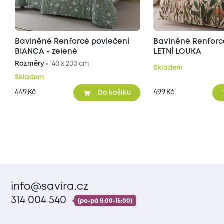
Bavlněné Renforcé povlečení
Bavlněné Renforc
BIANCA - zelené
LETNÍ LOUKA
Rozměry •
140 x 200 cm
Skladem
Skladem
449
499
Kč
Kč
Do košíku
info@savira.cz
314 004 540
(po-pá 8:00-16:00)