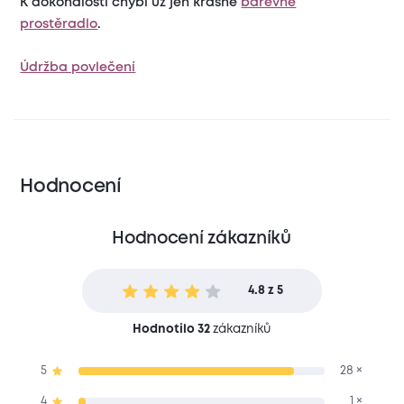
K dokonalosti chybí už jen krásné
barevné
prostěradlo
.
Údržba povlečení
Hodnocení
Hodnocení zákazníků
4.8 z 5
Hodnotilo 32
zákazníků
5
28 ×
4
1 ×