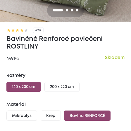
32×
Bavlněné Renforcé povlečení
ROSTLINY
Skladem
449
Kč
Rozměry
140 x 200 cm
200 x 220 cm
Materiál
Mikroplyš
Krep
Bavlna RENFORCÉ