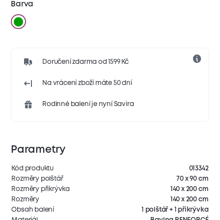
Barva
Doručení zdarma od 1599 Kč
Na vrácení zboží máte 50 dní
Rodinné balení je nyní Savira
Parametry
Kód produktu
013342
Rozměry polštář
70 x 90 cm
Rozměry přikrývka
140 x 200 cm
Rozměry
140 x 200 cm
Obsah balení
1 polštář + 1 přikrývka
Materiál
Bavlna RENFORCÉ