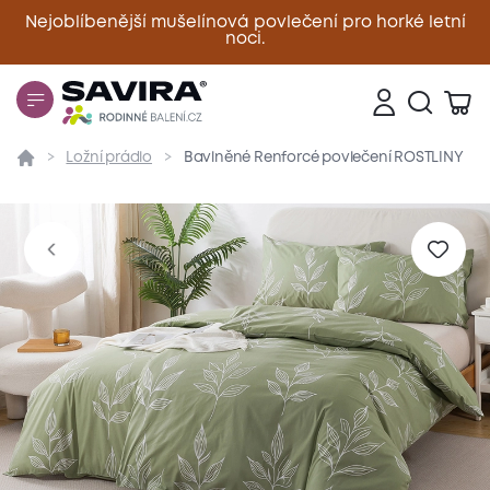
Nejoblíbenější mušelínová povlečení pro horké letní
noci.
Zavřít
Ložní prádlo
Bavlněné Renforcé povlečení ROSTLINY
Přehled
Parametry
Popis produktu
Materiál