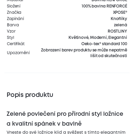
Složení
100% bavlna RENFORCÉ
Značka
XPOSE®
Zapínání
Knoflíky
Barva
zelená
Vzor
ROSTLINY
Styl
Květinové, Moderní, Elegantní
Certifikát
Oeko-tex® standard 100
Zobrazení barev produktu se může nepatrně
Upozornění
lišit od skutečnosti
Popis produktu
Zelené povlečení pro přírodní styl ložnice
a kvalitní spánek v bavlně
Vneste do své ložnice klid a svěžest s tímto elegantním