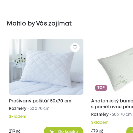
Mohlo by Vás zajímat
TOP
Prošívaný polštář 50x70 cm
Anatomický bamb
s paměťovou pěn
Rozměry •
50 x 70 cm
Rozměry •
50 x 70 cm
Skladem
Skladem
219
479
Kč
Kč
Do košíku