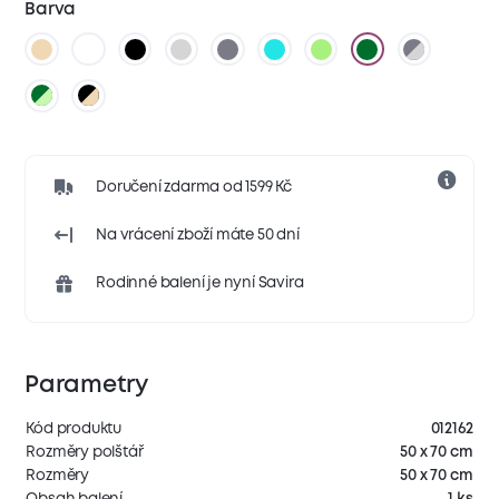
Barva
Doručení zdarma od 1599 Kč
Na vrácení zboží máte 50 dní
Rodinné balení je nyní Savira
Parametry
Kód produktu
012162
Rozměry polštář
50 x 70 cm
Rozměry
50 x 70 cm
Obsah balení
1 ks