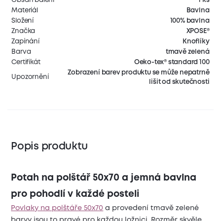
Materiál
Bavlna
Složení
100% bavlna
Značka
XPOSE®
Zapínání
Knoflíky
Barva
tmavě zelená
Certifikát
Oeko-tex® standard 100
Zobrazení barev produktu se může nepatrně
Upozornění
lišit od skutečnosti
Popis produktu
Potah na polštář 50x70 a jemná bavlna
pro pohodlí v každé posteli
Povlaky na polštáře 50x70
a provedení tmavě zelené
barvy jsou to pravé pro každou ložnici. Rozměr skvěle