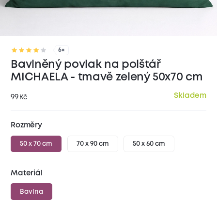
6×
Bavlněný povlak na polštář
MICHAELA - tmavě zelený 50x70 cm
Skladem
99
Kč
Rozměry
50 x 70 cm
70 x 90 cm
50 x 60 cm
Materiál
Bavlna