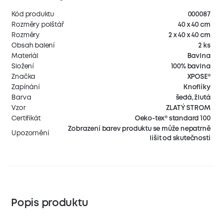
Kód produktu
000087
Rozměry polštář
40 x 40 cm
Rozměry
2 x 40 x 40 cm
Obsah balení
2 ks
Materiál
Bavlna
Složení
100% bavlna
Značka
XPOSE®
Zapínání
Knoflíky
Barva
šedá, žlutá
Vzor
ZLATÝ STROM
Certifikát
Oeko-tex® standard 100
Zobrazení barev produktu se může nepatrně
Upozornění
lišit od skutečnosti
Popis produktu