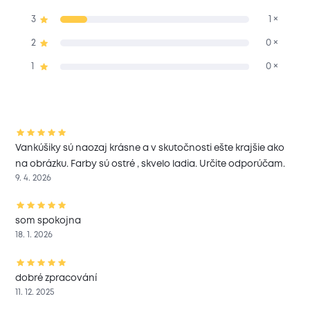
3
1 ×
2
0 ×
1
0 ×
Vankúšiky sú naozaj krásne a v skutočnosti ešte krajšie ako
na obrázku. Farby sú ostré , skvelo ladia. Určite odporúčam.
9. 4. 2026
som spokojna
18. 1. 2026
dobré zpracování
11. 12. 2025