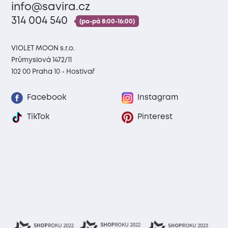
info@savira.cz
314 004 540
(po-pá 8:00-16:00)
VIOLET MOON s.r.o.
Průmyslová 1472/11
102 00 Praha 10 - Hostivař
Facebook
Instagram
TikTok
Pinterest