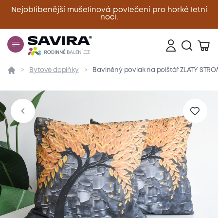
Nejoblíbenější mušelínová povlečení pro horké letní
noci.
Zavřít
Bytové doplňky
Bavlněný povlak na polštář ZLATÝ STRO
Přehled
Parametry
Popis produktu
Materiál