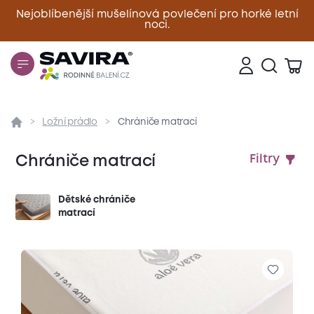
Nejoblíbenější mušelínová povlečení pro horké letní
noci.
Zavřít
Ložní prádlo
Chrániče matrací
Chrániče matrací
Filtry
Dětské chrániče
matrací