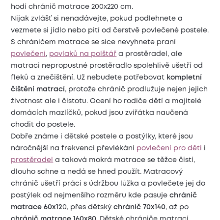
hodí chránič matrace 200x220 cm.
Nijak zvlášť si nenadávejte, pokud podlehnete a
vezmete si jídlo nebo pití od čerstvě povlečené postele.
S chráničem matrace se sice nevyhnete praní
povlečení
,
povlaků na polštář
a prostěradel, ale
matraci nepropustné prostěradlo spolehlivě ušetří od
fleků a znečištění. Už nebudete potřebovat
kompletní
čištění matrací
, protože chránič prodlužuje nejen jejich
životnost ale i čistotu. Ocení ho rodiče dětí a majitelé
domácích mazlíčků, pokud jsou zvířátka naučená
chodit do postele.
Dobře známe i dětské postele a postýlky, které jsou
náročnější na frekvenci převlékání
povlečení pro děti
i
prostěradel
a taková mokrá matrace se těžce čistí,
dlouho schne a nedá se hned použít. Matracový
chránič ušetří práci s údržbou lůžka a povlečete jej do
postýlek od nejmenšího rozměru kde pasuje
chránič
matrace 60x12
0, přes dětský
chránič 70x140
, až po
chránič matrace 160x80
. Dětské chrániče matrací