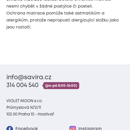
nesmí chybět v žádné postýlce či posteli.
Ochrana matrace pomůže také astmatikům a
alergikům, protože nepropustí alergizující složku jako
jsou roztoči.
info@savira.cz
314 004 540
(po-pá 8:00-16:00)
VIOLET MOON s.r.o.
Průmyslová 1472/11
102 00 Praha 10 - Hostivař
Facebook
Instagram