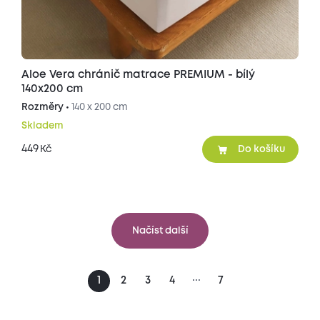
Aloe Vera chránič matrace PREMIUM - bílý
140x200 cm
Rozměry •
140 x 200 cm
Skladem
449
Kč
Do košíku
Načíst další
...
1
2
3
4
7