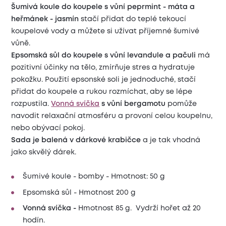
Šumivá koule do koupele s vůní peprmint - máta a
heřmánek - jasmín
stačí přidat do teplé tekoucí
koupelové vody a můžete si užívat příjemné šumivé
vůně.
Epsomská sůl do koupele s vůní levandule a pačuli
má
pozitivní účinky na tělo, zmírňuje stres a hydratuje
pokožku. Použití epsonské soli je jednoduché, stačí
přidat do koupele a rukou rozmíchat, aby se lépe
rozpustila.
Vonná svíčka
s vůní bergamotu
pomůže
navodit relaxační atmosféru a provoní celou koupelnu,
nebo obývací pokoj.
Sada je balená v dárkové krabičce
a je tak vhodná
jako skvělý dárek.
Šumivé koule - bomby - Hmotnost: 50 g
Epsomská sůl - Hmotnost 200 g
Vonná svíčka -
Hmotnost 85 g. Vydrží hořet až 20
hodín.