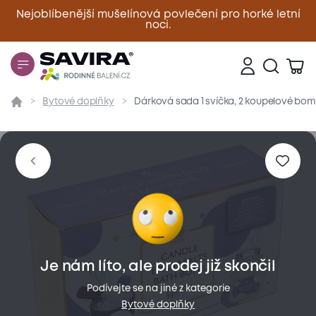
Nejoblíbenější mušelínová povlečení pro horké letní
noci.
Zavřít
Bytové doplňky
Dárková sada 1 svíčka, 2 koupelové bomb
Přehled
Parametry
Popis produktu
Hodnoce
Je nám líto, ale prodej již skončil
Podívejte se na jiné z kategorie
Bytové doplňky