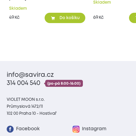
Skladem
Skladem
49
69
Kč
Kč
Do košíku
info@savira.cz
314 004 540
(po-pá 8:00-16:00)
VIOLET MOON s.r.o.
Průmyslová 1472/11
102 00 Praha 10 - Hostivař
Facebook
Instagram