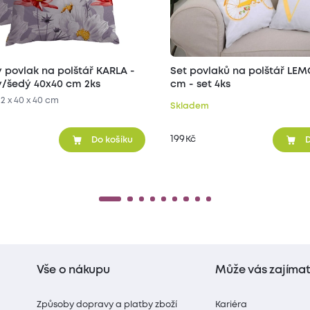
 povlak na polštář KARLA -
Set povlaků na polštář LE
ý/šedý 40x40 cm 2ks
cm - set 4ks
•
2 x 40 x 40 cm
Skladem
199
Kč
Do košíku
D
Vše o nákupu
Může vás zajíma
Způsoby dopravy a platby zboží
Kariéra