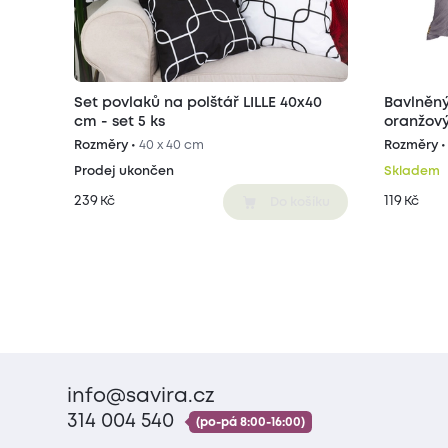
Set povlaků na polštář LILLE 40x40
Bavlněný
cm - set 5 ks
oranžov
Rozměry •
40 x 40 cm
Rozměry 
Prodej ukončen
Skladem
239
119
Kč
Kč
Do košíku
info@savira.cz
314 004 540
(po-pá 8:00-16:00)