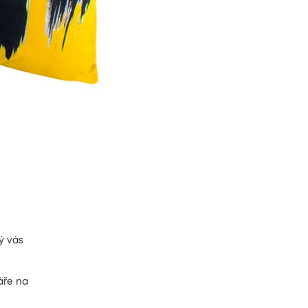
ý vás
áře na