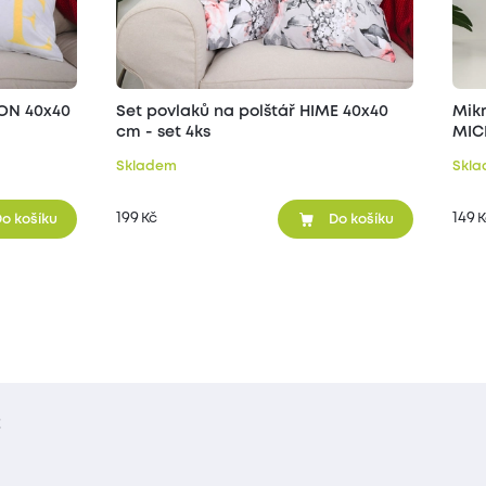
MON 40x40
Set povlaků na polštář HIME 40x40
Mikr
cm - set 4ks
MICI
Skladem
Skl
199
149
Kč
K
o košíku
Do košíku
t