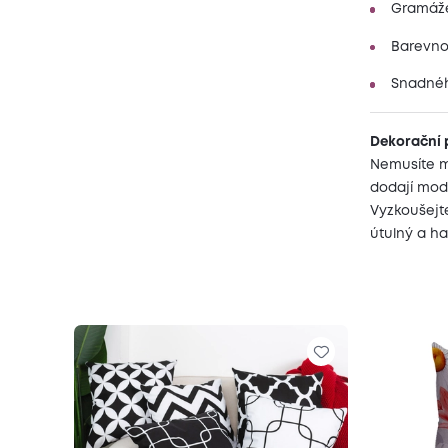
Gramáže 
Barevnou
Snadnéh
Dekorační 
Nemusíte m
dodají mod
Vyzkoušejte
útulný a h