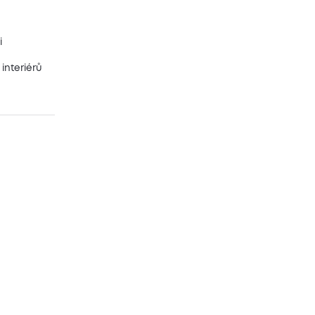
i
interiérů