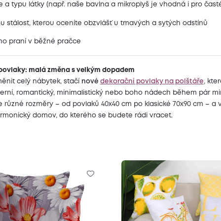
a typu látky (např. naše bavlna a mikroplyš je vhodná i pro časté
 stálost, kterou oceníte obzvlášť u tmavých a sytých odstínů
o praní v běžné pračce
povlaky: malá změna s velkým dopadem
ěnit celý nábytek, stačí
nové
dekorační povlaky na polštáře
, kte
erní, romantický, minimalistický nebo boho nádech během pár mi
 různé rozměry – od povlaků 40x40 cm po klasické 70x90 cm – a v
armonický domov, do kterého se budete rádi vracet.