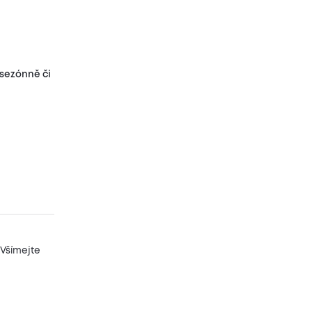
t sezónně či
 Všímejte