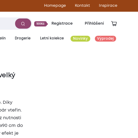
Homepage
Kontakt
Inspirace
Registrace
Přihlášení
100Kč
lín
Drogerie
Letní kolekce
Novinky
Výprodej
velký
. Díky
ár vteřin.
z nutnosti
70x90 cm do
efekt je