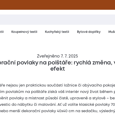
til
Koupelnový textil
Kuchyňský textil
Bytové doplňky
Muše
Zveřejněno 7. 7. 2025
rační povlaky na polštáře: rychlá změna, 
efekt
áře nejsou jen praktickou součástí ložnice či obývacího pokoje
m povlakům na polštáře získá váš interiér nový život během p
ěnit povlaky a místnost působí čistě, upraveně a stylově – be
vestic do nábytku či malování. Ať už volíte klasické povlaky 
 nebo menší dekorační povlaky 40x40 cm na sedačku, výsledný 