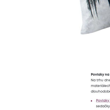
Povlaky na 
Na trhu dne
materiálech
dlouhodobě
Povlaky
sedačky