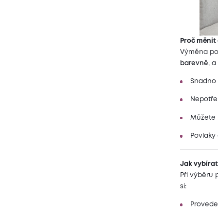
Proč měnit
Výměna povl
barevně
, 
Snadno 
Nepotře
Můžete m
Povlaky 
Jak vybírat
Při výběru 
si:
Proveden