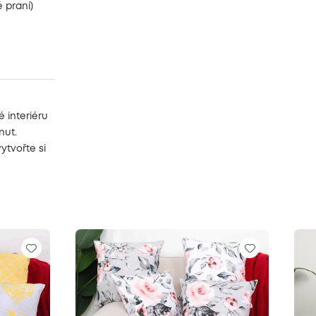
 praní)
ré interiéru
nut.
ytvořte si