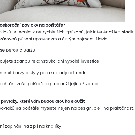
 dekorační povlaky na polštáře?
aků je jedním z nejrychlejších způsobů, jak interiér
oživit, sladi
a zároveň působí upraveným a čistým dojmem. Navíc:
se perou a udržují
bujete žádnou rekonstrukci ani vysoké investice
ěnit barvy a styly podle nálady či trendů
ochrání vaše polštáře a prodlouží jejich životnost
 povlaky, které vám budou dlouho sloužit
povlaků na polštáře myslete nejen na design, ale i na praktičnost.
í zapínání na zip i na knoflíky