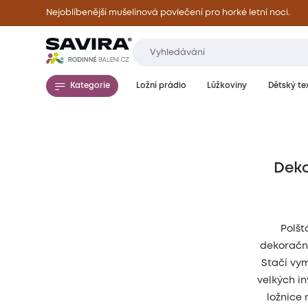
Nejoblíbenější mušelínová povlečení pro horké letní noci.
Kategorie
Ložní prádlo
Lůžkoviny
Dětský tex
Deko
Polšt
dekorační
Stačí vym
velkých in
ložnice