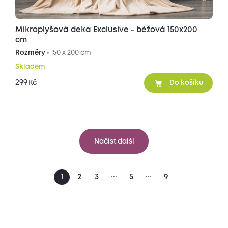
Mikroplyšová deka Exclusive - béžová 150x200
cm
Rozměry •
150 x 200 cm
Skladem
299
Kč
Do košíku
Načíst další
...
...
1
2
3
5
9