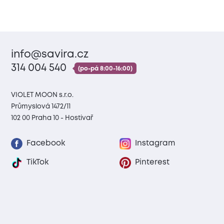
info@savira.cz
314 004 540
(po-pá 8:00-16:00)
VIOLET MOON s.r.o.
Průmyslová 1472/11
102 00 Praha 10 - Hostivař
Facebook
Instagram
TikTok
Pinterest