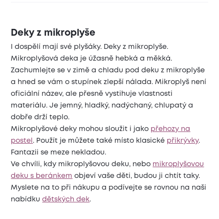
Deky z mikroplyše
I dospělí mají své plyšáky. Deky z mikroplyše.
Mikroplyšová deka je úžasně hebká a měkká.
Zachumlejte se v zimě a chladu pod deku z mikroplyše
a hned se vám o stupínek zlepší nálada. Mikroplyš není
oficiální název, ale přesně vystihuje vlastnosti
materiálu. Je jemný, hladký, nadýchaný, chlupatý a
dobře drží teplo.
Mikroplyšové deky mohou sloužit i jako
přehozy na
postel
. Použít je můžete také místo klasické
přikrývky
.
Fantazii se meze nekladou.
Ve chvíli, kdy mikroplyšovou deku, nebo
mikroplyšovou
deku s beránkem
objeví vaše děti, budou ji chtít taky.
Myslete na to při nákupu a podívejte se rovnou na naši
nabídku
dětských dek
.