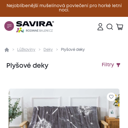
Nejoblíbenější mušelínová povlečení pro horké letní
noci.
Zavřít
Lůžkoviny
Deky
Plyšové deky
Plyšové deky
Filtry