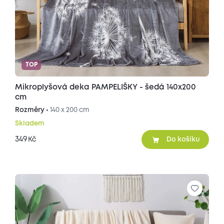
TOP
Mikroplyšová deka PAMPELIŠKY - šedá 140x200
cm
Rozměry •
140 x 200 cm
Skladem
349
Kč
Do košíku