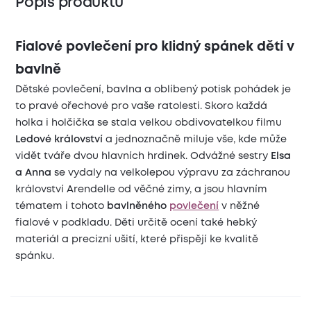
Popis produktu
Fialové povlečení pro klidný spánek dětí v
bavlně
Dětské povlečení, bavlna a oblíbený potisk pohádek je
to pravé ořechové pro vaše ratolesti. Skoro každá
holka i holčička se stala velkou obdivovatelkou filmu
Ledové království
a jednoznačně miluje vše, kde může
vidět tváře dvou hlavních hrdinek. Odvážné sestry
Elsa
a Anna
se vydaly na velkolepou výpravu za záchranou
království Arendelle od věčné zimy, a jsou hlavním
tématem i tohoto
bavlněného
povlečení
v něžné
fialové v podkladu. Děti určitě ocení také hebký
materiál a precizní ušití, které přispějí ke kvalitě
spánku.