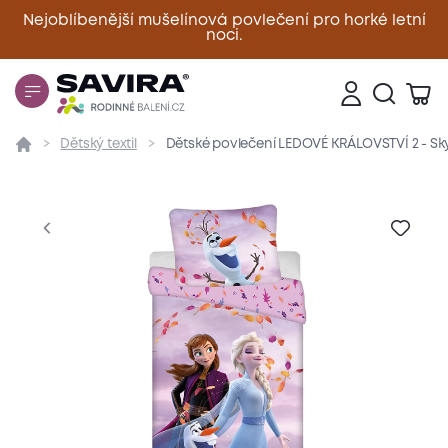
Nejoblíbenější mušelínová povlečení pro horké letní
noci.
Zavřít
Dětský textil
Dětské povlečení LEDOVÉ KRÁLOVSTVÍ 2 - Sk
Přehled
Parametry
Popis produktu
Materiál