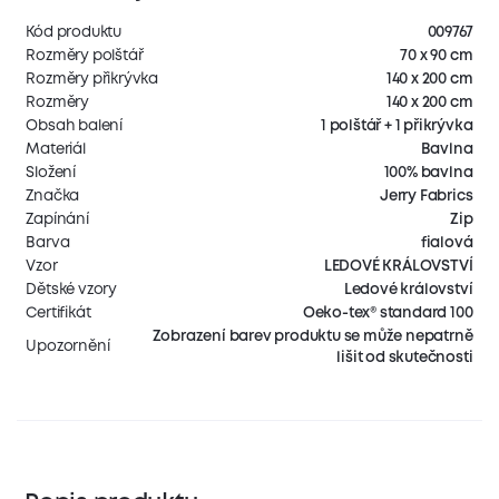
Kód produktu
009767
Rozměry polštář
70 x 90 cm
Rozměry přikrývka
140 x 200 cm
Rozměry
140 x 200 cm
Obsah balení
1 polštář + 1 přikrývka
Materiál
Bavlna
Složení
100% bavlna
Značka
Jerry Fabrics
Zapínání
Zip
Barva
fialová
Vzor
LEDOVÉ KRÁLOVSTVÍ
Dětské vzory
Ledové království
Certifikát
Oeko-tex® standard 100
Zobrazení barev produktu se může nepatrně
Upozornění
lišit od skutečnosti