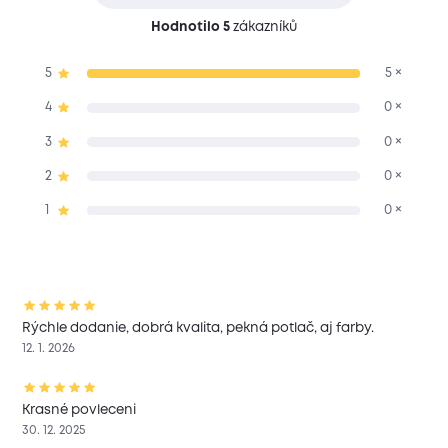
Hodnotilo 5
zákazníků
5
5 ×
4
0 ×
3
0 ×
2
0 ×
1
0 ×
Rýchle dodanie, dobrá kvalita, pekná potlač, aj farby.
12. 1. 2026
Krasné povleceni
30. 12. 2025