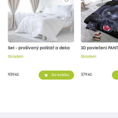
Set - prošívaný polštář a deka
3D povlečení PAN
Skladem
Skladem
939
379
Kč
Kč
Do košíku