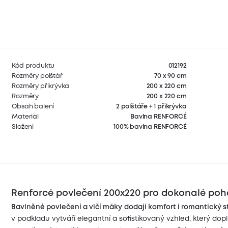
Kód produktu
012192
Rozměry polštář
70 x 90 cm
Rozměry přikrývka
200 x 220 cm
Rozměry
200 x 220 cm
Obsah balení
2 polštáře + 1 přikrývka
Materiál
Bavlna RENFORCÉ
Složení
100% bavlna RENFORCÉ
Renforcé povlečení 200x220 pro dokonalé poho
Bavlněné povlečení a vlčí máky
dodají komfort i romantický st
v podkladu vytváří elegantní a sofistikovaný vzhled, který do