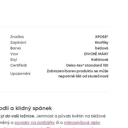
Značka
XPOSE®
Zapínání
Knoflíky
Barva
béžová
Vzor
DIVOKÉ MÁKY
Styl
Květinové
Certifikát
Oeko-tex® standard 100
Zobrazení barev produktu se může
Upozornění
nepatrně lišit od skutečnosti
dlí a klidný spánek
yl do vaší ložnice.
Jemnost a půvab květin na béžové
plněný o
povlaky na polštářky
či o
mikroplyšové deky