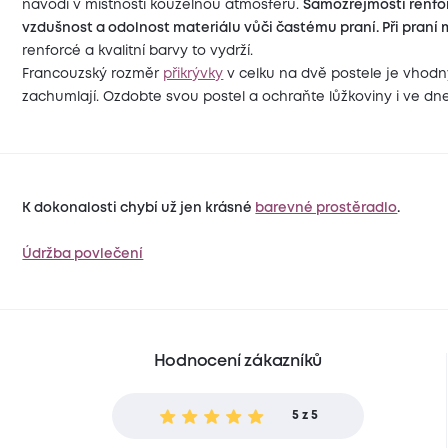
navodí v místnosti kouzelnou atmosféru.
Samozřejmostí renfor
vzdušnost a odolnost materiálu vůči častému praní. Při praní m
renforcé a kvalitní barvy to vydrží.
Francouzský rozměr
přikrývky
v celku na dvě postele je vhodný 
zachumlají. Ozdobte svou postel a ochraňte lůžkoviny i ve dn
K dokonalosti chybí už jen krásné
barevné prostěradlo
.
Údržba povlečení
Hodnocení zákazníků
5 z 5