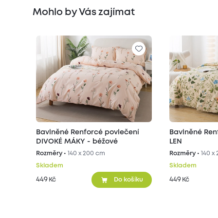
Mohlo by Vás zajímat
Bavlněné Renforcé povlečení
Bavlněné Ren
DIVOKÉ MÁKY - béžové
LEN
Rozměry •
140 x 200 cm
Rozměry •
140 x
Skladem
Skladem
449
449
Kč
Kč
Do košíku