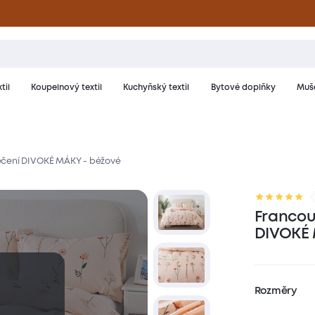
til
Koupelnový textil
Kuchyňský textil
Bytové doplňky
Muše
ečení DIVOKÉ MÁKY - béžové
riál a péče
Hodnocení
Francou
DIVOKÉ 
Rozměry