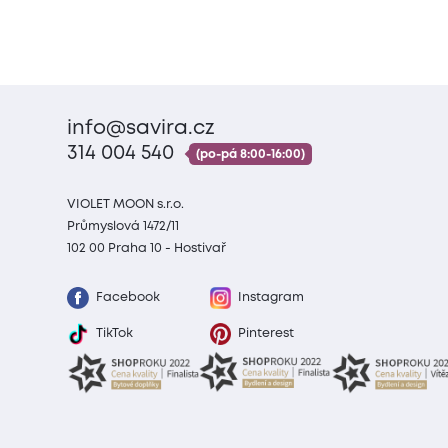
info@savira.cz
314 004 540
(po-pá 8:00-16:00)
VIOLET MOON s.r.o.
Průmyslová 1472/11
102 00 Praha 10 - Hostivař
Facebook
Instagram
TikTok
Pinterest