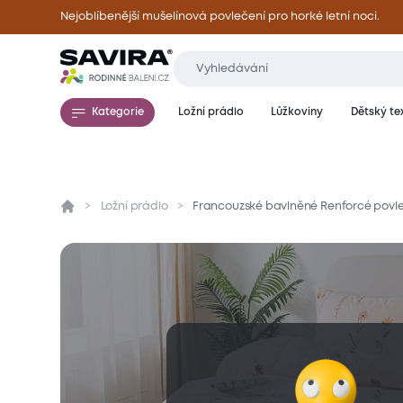
Nejoblíbenější mušelínová povlečení pro horké letní noci.
Kategorie
Ložní prádlo
Lůžkoviny
Dětský tex
Ložní prádlo
Francouzské bavlněné Renforcé povl
Přehled
Parametry
Popis produktu
Mate