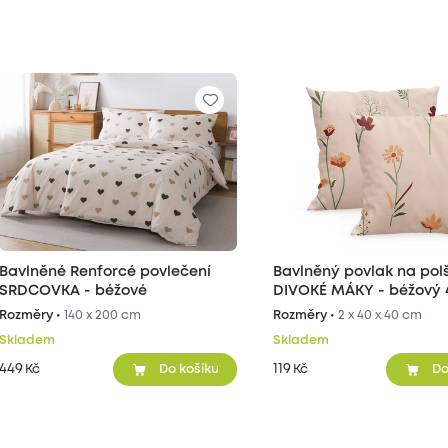
Bavlněné Renforcé povlečení
Bavlněný povlak na pol
SRDCOVKA - béžové
DIVOKÉ MÁKY - béžový 
cm 2ks
Rozměry •
140 x 200 cm
Rozměry •
2 x 40 x 40 cm
Skladem
Skladem
449
119
Kč
Kč
Do košíku
Do