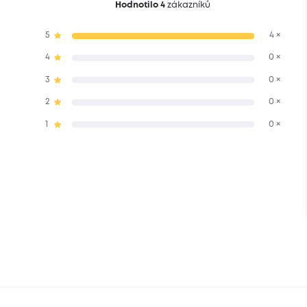
Hodnotilo 4
zákazníků
5
4 ×
4
0 ×
3
0 ×
2
0 ×
1
0 ×