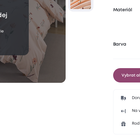
Materiál
dej
ie
Barva
Vybrat al
Dor
Na v
Rodi