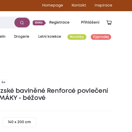
Homepage
Kontakt
Inspirace
Registrace
Přihlášení
100Kč
lín
Drogerie
Letní kolekce
Novinky
Výprodej
4×
zské bavlněné Renforcé povlečení
MÁKY - béžové
140 x 200 cm