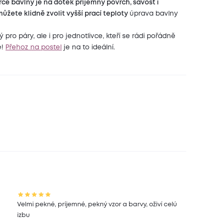
cé bavlny je na dotek příjemný povrch, savost i
ůžete klidně zvolit vyšší prací teploty
úprava bavlny
pro páry, ale i pro jednotlivce, kteří se rádi pořádně
e!
Přehoz na postel
je na to ideální.
Velmi pekné, príjemné, pekný vzor a barvy, oživí celú
izbu