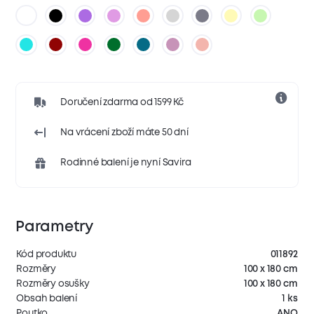
Doručení zdarma od 1599 Kč
Na vrácení zboží máte 50 dní
Rodinné balení je nyní Savira
Parametry
Kód produktu
011892
Rozměry
100 x 180 cm
Rozměry osušky
100 x 180 cm
Obsah balení
1 ks
Poutko
ANO