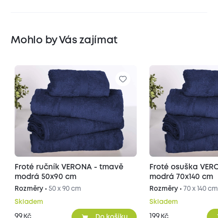
Mohlo by Vás zajímat
Froté ručník VERONA - tmavě
Froté osuška VER
modrá 50x90 cm
modrá 70x140 cm
Rozměry •
50 x 90 cm
Rozměry •
70 x 140 c
Skladem
Skladem
99
199
Kč
Kč
Do košíku