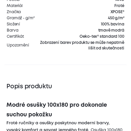
Materiál
Froté
Značka
XPOSE®
Gramáž - g/m²
450 g/m²
Složení
100% bavlna
Barva
tmavě modrá
Certifikát
Oeko-tex® standard 100
Zobrazení barev produktu se může nepatrně
Upozornění
lišit od skutečnosti
Popis produktu
Modré osušky 100x180 pro dokonale
suchou pokožku
Froté ručníky a osušky poskytnou moderní barvy,
vysoký komfort a savost jemného froté.
Osuška 100x180