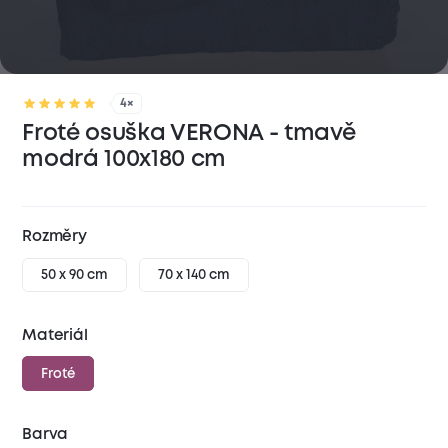
4×
Froté osuška VERONA - tmavě
modrá 100x180 cm
Rozměry
50 x 90 cm
70 x 140 cm
Materiál
Froté
Barva