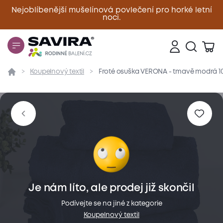
Nejoblíbenější mušelínová povlečení pro horké letní
noci.
Zavřít
Koupelnový textil
Froté osuška VERONA - tmavě modrá 1
Přehled
Parametry
Popis produktu
Materiál
Je nám líto, ale prodej již skončil
Podívejte se na jiné z kategorie
Koupelnový textil