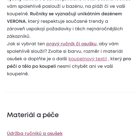
vám spolehlivě poslouží u bazénu, na pláži či ve vaší
koupelně.
Ručníky se vyznačují unikátním dezénem
VERONA
, který respektuje současné trendy a
zároveň uspokojí požadavky i těch nejnáročnějších
zákazníků.
Jak si vybrat ten
pravý ručník či osušku
, aby vám
spolehlivě sloužil? Zvolte si barvu, rozměr i materiál
osušek a doplňte je o další
koupelnový textil
, který
pro
péči o tělo po koupeli
nesmí chybět ani ve vaší
koupelně.
Materiál a péče
Údržba ručníků a osušek