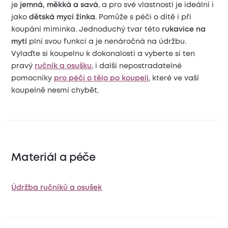
je
jemná, měkká a savá
, a pro své vlastnosti je ideální i
jako
dětská mycí žínka
. Pomůže s péči o dítě i při
koupání miminka. Jednoduchý tvar této
rukavice na
mytí
plní svou funkci a je nenáročná na údržbu.
Vylaďte si koupelnu k dokonalosti a vyberte si ten
pravý
ručník a osušku
, i další nepostradatelné
pomocníky
pro péči o tělo po koupeli
, které ve vaší
koupelně nesmí chybět.
Materiál a péče
Údržba ručníků a osušek