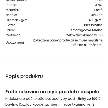
Poutko
ANO
Materiál
Froté
Značka
XPOSE®
Gramáž - g/m²
450 g/m²
Složení
100% bavlna
Barva
smaragdově zelená
Certifikát
Oeko-tex® standard 100
Zobrazení barev produktu se může nepatrně
Upozornění
lišit od skutečnosti
Popis produktu
Froté rukavice na mytí pro děti i dospělé
K dokonalé péči o tělo bezpochyby patří
žínky ze 100%
bavlny
. Každou koupel zpříjemní
froté tkanina
, jenž