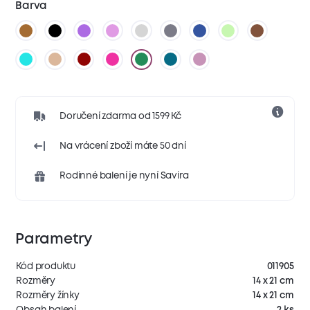
Barva
Doručení zdarma od 1599 Kč
Na vrácení zboží máte 50 dní
Rodinné balení je nyní Savira
Parametry
Kód produktu
011905
Rozměry
14 x 21 cm
Rozměry žínky
14 x 21 cm
Obsah balení
2 ks