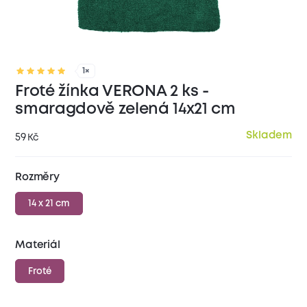
1×
Froté žínka VERONA 2 ks -
smaragdově zelená 14x21 cm
Skladem
59
Kč
Rozměry
14 x 21 cm
Materiál
Froté