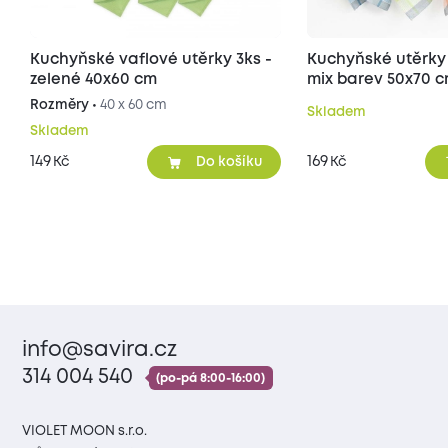
Kuchyňské vaflové utěrky 3ks -
Kuchyňské utěrky 
zelené 40x60 cm
mix barev 50x70 
Rozměry •
40 x 60 cm
Skladem
Skladem
149
169
Kč
Kč
Do košíku
info@savira.cz
314 004 540
(po-pá 8:00-16:00)
VIOLET MOON s.r.o.