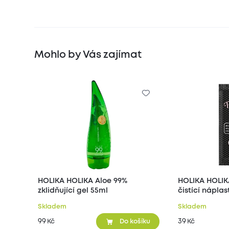
Mohlo by Vás zajímat
HOLIKA HOLIKA Aloe 99%
HOLIKA HOLIK
zklidňující gel 55ml
čistící nápla
póry na nose 
Skladem
Skladem
99
39
Kč
Kč
Do košíku