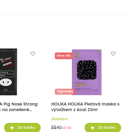
Sleva -18%
Výprodej
A Pig Nose Strong
HOLIKA HOLIKA Pleťová maska s
st na zanešené
výtažkem z Acai 23ml
1 ks
Skladem
55
Kč
45
Do košíku
Do košíku
Kč