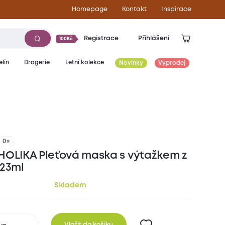
Homepage
Kontakt
Inspirace
Registrace
Přihlášení
100Kč
lín
Drogerie
Letní kolekce
Novinky
Výprodej
55
Kč
0×
HOLIKA Pleťová maska s výtažkem z
 23ml
Skladem
Vložit do košíku