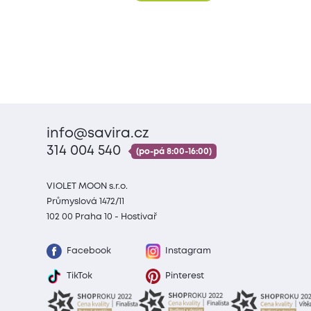
info@savira.cz
314 004 540
(po-pá 8:00-16:00)
VIOLET MOON s.r.o.
Průmyslová 1472/11
102 00 Praha 10 - Hostivař
Facebook
Instagram
TikTok
Pinterest