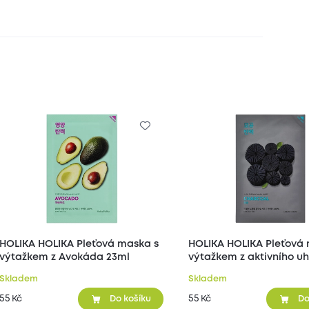
HOLIKA HOLIKA Pleťová maska s
HOLIKA HOLIKA Pleťová maska s
výtažkem z Avokáda 23ml
výtažkem z aktivního uh
Skladem
Skladem
55
55
Kč
Kč
Do košíku
Do