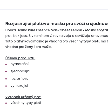
Rozjasňující pleťová maska pro svěží a sjednoc
Holika Holika Pure Essence Mask Sheet Lemon - Maska s výt
pleti bez jasu.
S vitamínem C revitalizuje a osvěžuje unavenou 
Tato plátýnková maska je vhodná pro všechny typy pleti, má b
vhodná pro ženy i pro muže.
Účinek produktu:
hydratační
sjednocující
rozjasňující
vyhlazující
Výrobek určený pro:
všechny typy pleti