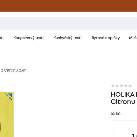
til
Koupelnový textil
Kuchyňský textil
Bytové doplňky
Muše
z Citronu 23ml
nocení
HOLIKA 
Citronu
55
Kč