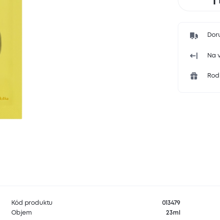
Dor
Na v
Rodi
Kód produktu
013479
Objem
23ml