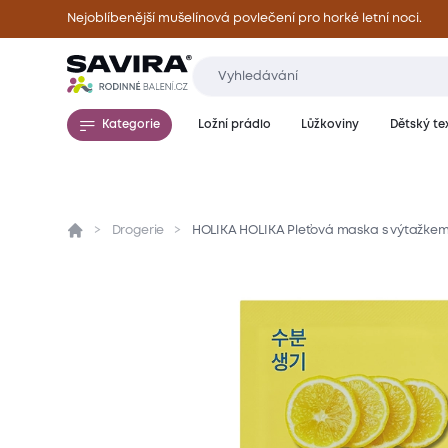
Nejoblíbenější mušelínová povlečení pro horké letní noci.
Kategorie
Ložní prádlo
Lůžkoviny
Dětský tex
Drogerie
HOLIKA HOLIKA Pleťová maska s výtažkem 
Přehled
Parametry
Popis produktu
Hod