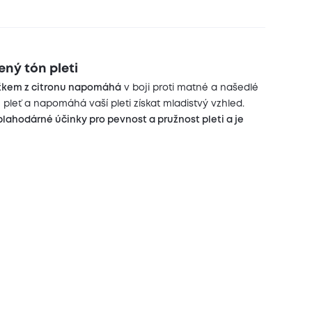
ený tón pleti
ažkem z citronu napomáhá
v boji proti matné a našedlé
pleť a napomáhá vaší pleti získat mladistvý vzhled.
lahodárné účinky pro pevnost a pružnost pleti a je