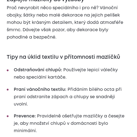
Proč nevyrobit něco speciálního i pro ně? Vánoční
obojky, šátky nebo malé dekorace na jejich pelíšek
mohou být krásným detailem, který dodá atmosféře
šmrnc. Dávejte však pozor, aby dekorace byly
pohodlné a bezpečné.
Tipy na úklid textilu v přítomnosti mazlíčků
Odstraňování chlupů:
Používejte lepicí válečky
nebo speciální kartáče.
Praní vánočního textilu:
Přidáním bílého octa při
praní odstraníte zápach a chlupy se snadněji
uvolní.
Prevence:
Pravidelně ošetřujte mazlíčky a česejte
je, aby množství chlupů v domácnosti bylo
minimální.