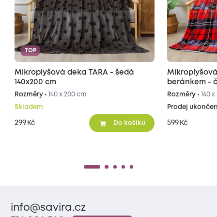
TOP
Mikroplyšová deka TARA - šedá
Mikroplyšov
140x200 cm
beránkem - 
Rozměry •
140 x 200 cm
Rozměry •
140 
Skladem
Prodej ukonče
299
599
Kč
Kč
Do košíku
info@savira.cz