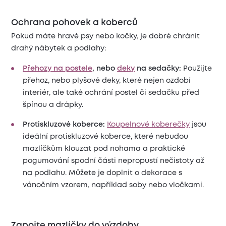
Ochrana pohovek a koberců
Pokud máte hravé psy nebo kočky, je dobré chránit
drahý nábytek a podlahy:
Přehozy na postele
, nebo
deky
na sedačky:
Použijte
přehoz, nebo plyšové deky, které nejen ozdobí
interiér, ale také ochrání postel či sedačku před
špínou a drápky.
Protiskluzové koberce:
Koupelnové koberečky
jsou
ideální protiskluzové koberce, které nebudou
mazlíčkům klouzat pod nohama a praktické
pogumování spodní části nepropustí nečistoty až
na podlahu. Můžete je doplnit o dekorace s
vánočním vzorem, například soby nebo vločkami.
Zapojte mazlíčky do výzdoby