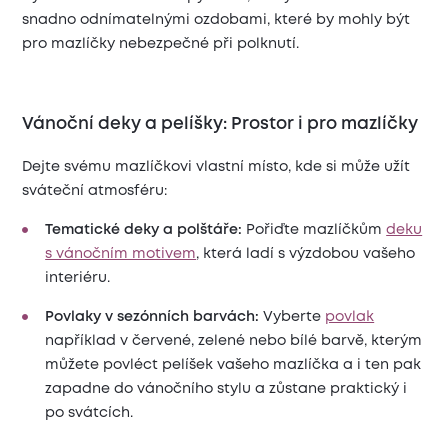
snadno odnímatelnými ozdobami, které by mohly být
pro mazlíčky nebezpečné při polknutí.
Vánoční deky a pelíšky: Prostor i pro mazlíčky
Dejte svému mazlíčkovi vlastní místo, kde si může užít
sváteční atmosféru:
Tematické deky a polštáře:
Pořiďte mazlíčkům
deku
s vánočním motivem
, která ladí s výzdobou vašeho
interiéru.
Povlaky v sezónních barvách:
Vyberte
povlak
například v červené, zelené nebo bílé barvě, kterým
můžete povléct pelíšek vašeho mazlíčka a i ten pak
zapadne do vánočního stylu a zůstane praktický i
po svátcích.