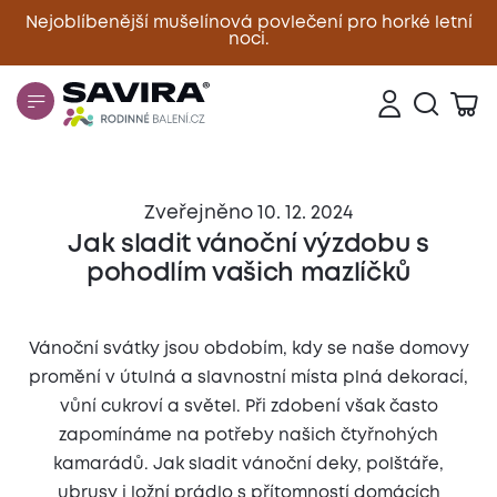
Nejoblíbenější mušelínová povlečení pro horké letní
noci.
Zavřít
Zveřejněno 10. 12. 2024
Jak sladit vánoční výzdobu s
pohodlím vašich mazlíčků
Vánoční svátky jsou obdobím, kdy se naše domovy
promění v útulná a slavnostní místa plná dekorací,
vůní cukroví a světel. Při zdobení však často
zapomínáme na potřeby našich čtyřnohých
kamarádů. Jak sladit vánoční deky, polštáře,
ubrusy i ložní prádlo s přítomností domácích