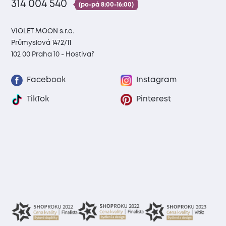
314 004 540
(po-pá 8:00-16:00)
VIOLET MOON s.r.o.
Průmyslová 1472/11
102 00 Praha 10 - Hostivař
Facebook
Instagram
TikTok
Pinterest