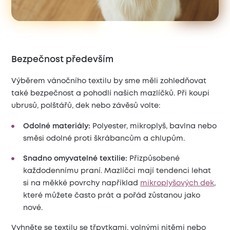
Bezpečnost především
Výběrem vánočního textilu by sme měli zohledňovat
také bezpečnost a pohodlí našich mazlíčků. Při koupi
ubrusů, polštářů, dek nebo závěsů volte:
Odolné materiály:
Polyester, mikroplyš, bavlna nebo
směsi odolné proti škrábancům a chlupům.
Snadno omyvatelné textilie:
Přizpůsobené
každodennímu praní. Mazlíčci mají tendenci lehat
si na měkké povrchy například
mikroplyšových dek
,
které můžete často prát a pořád zůstanou jako
nové.
Vyhněte se textilu se třpytkami, volnými nitěmi nebo