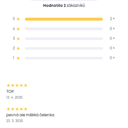
Hodnotilo 2
zákazníků
5
2 ×
4
0 ×
3
0 ×
2
0 ×
1
0 ×
TOP.
13. 4. 2025
pevná ale měkká čelenka
23. 3. 2025