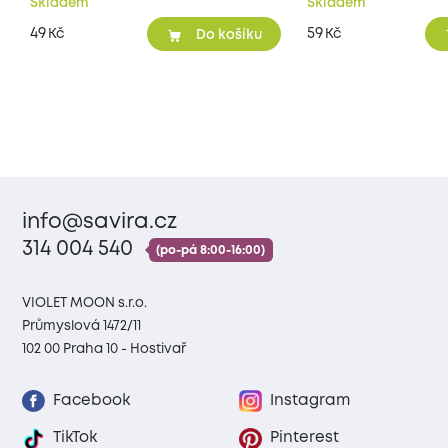
Skladem
Skladem
49
59
Kč
Kč
Do košíku
info@savira.cz
314 004 540
(po-pá 8:00-16:00)
VIOLET MOON s.r.o.
Průmyslová 1472/11
102 00 Praha 10 - Hostivař
Facebook
Instagram
TikTok
Pinterest