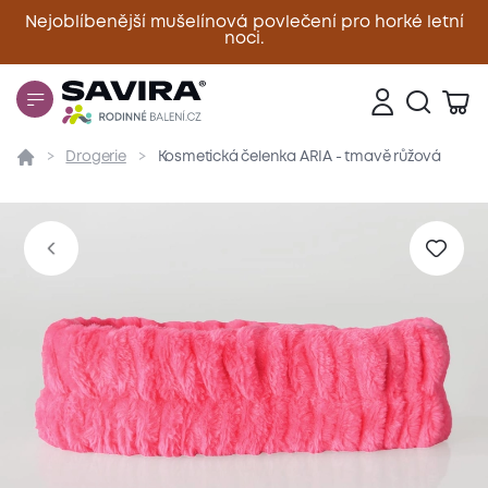
Nejoblíbenější mušelínová povlečení pro horké letní
noci.
Zavřít
Drogerie
Kosmetická čelenka ARIA - tmavě růžová
Přehled
Parametry
Popis produktu
Materiál