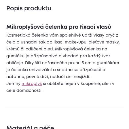
Popis produktu
Mikroplyšová čelenka pro fixaci vlasů
Kosmetická
čelenka vám spolehlivě udrží vlasy pryč z
čela a usnadní tak aplikaci make-upu, pleťové masky,
krémů či odlíčení pleti. Mikroplyšová čelenka na
gumičku je přizpůsobivá a vhodná pro každý tvar
obličeje. Díky šíři nařaseného pruhu 5 cm a gumičkám
je čelenka univerzální a snadno se přizpůsobí a
natáhne, pevně drží, netlačí ani nesjíždí.
Jemný
mikroplyš
si oblíbíte nejen v koupelně, ale i v
celé domácnosti.
Materiál a péče