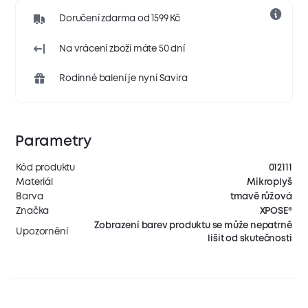
Doručení zdarma od 1599 Kč
Na vrácení zboží máte 50 dní
Rodinné balení je nyní Savira
Parametry
Kód produktu
012111
Materiál
Mikroplyš
Barva
tmavě růžová
Značka
XPOSE®
Zobrazení barev produktu se může nepatrně
Upozornění
lišit od skutečnosti