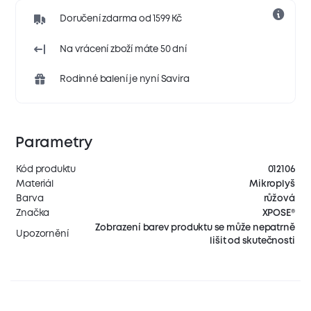
Doručení zdarma od 1599 Kč
Na vrácení zboží máte 50 dní
Rodinné balení je nyní Savira
Parametry
Kód produktu
012106
Materiál
Mikroplyš
Barva
růžová
Značka
XPOSE®
Zobrazení barev produktu se může nepatrně
Upozornění
lišit od skutečnosti