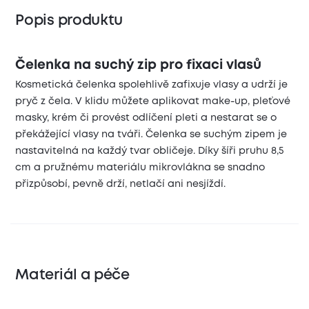
Popis produktu
Čelenka na suchý zip pro fixaci vlasů
Kosmetická
čelenka spolehlivě zafixuje vlasy a udrží je
pryč z čela. V klidu můžete aplikovat make-up, pleťové
masky, krém či provést odlíčení pleti a nestarat se o
překážející vlasy na tváři. Čelenka se suchým zipem je
nastavitelná na každý tvar obličeje. Díky šíři pruhu 8,5
cm a pružnému materiálu mikrovlákna se snadno
přizpůsobí, pevně drží, netlačí ani nesjíždí.
Materiál a péče