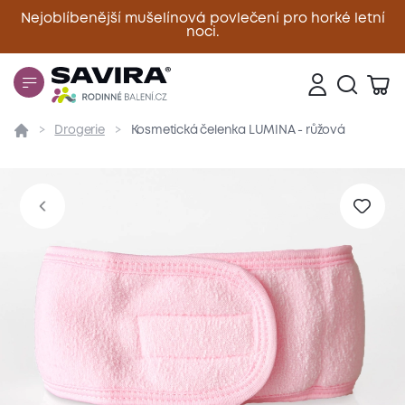
Nejoblíbenější mušelínová povlečení pro horké letní
noci.
Zavřít
Drogerie
Kosmetická čelenka LUMINA - růžová
Přehled
Parametry
Popis produktu
Materiál