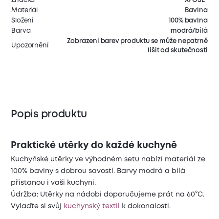
Materiál
Bavlna
Složení
100% bavlna
Barva
modrá/bílá
Zobrazení barev produktu se může nepatrně
Upozornění
lišit od skutečnosti
Popis produktu
Praktické utěrky do každé kuchyně
Kuchyňské utěrky ve výhodném setu nabízí materiál ze
100% bavlny s dobrou savostí. Barvy modrá a bílá
přistanou i vaši kuchyni.
Údržba: Utěrky na nádobí doporučujeme prát na 60°C.
Vylaďte si svůj
kuchynský textil
k dokonalosti.