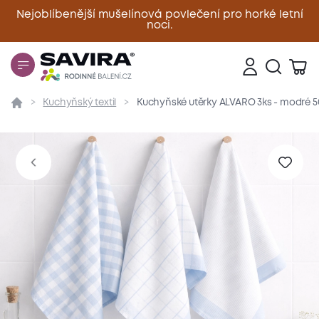
Nejoblíbenější mušelínová povlečení pro horké letní
noci.
Zavřít
Kuchyňský textil
Kuchyňské utěrky ALVARO 3ks - modré 
Přehled
Parametry
Popis produktu
Hodnoce