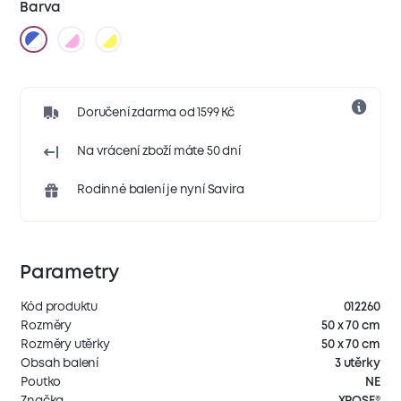
Barva
Doručení zdarma od 1599 Kč
Na vrácení zboží máte 50 dní
Rodinné balení je nyní Savira
Parametry
Kód produktu
012260
Rozměry
50 x 70 cm
Rozměry utěrky
50 x 70 cm
Obsah balení
3 utěrky
Poutko
NE
Značka
XPOSE®