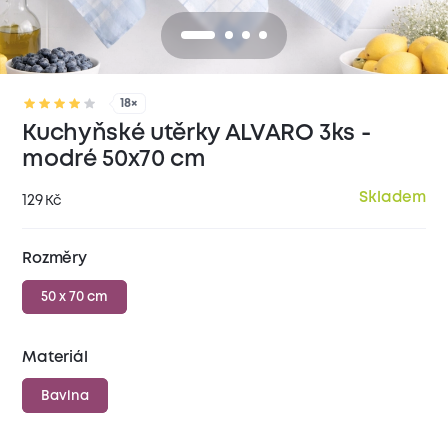
18×
Kuchyňské utěrky ALVARO 3ks -
modré 50x70 cm
Skladem
129
Kč
Rozměry
50 x 70 cm
Materiál
Bavlna