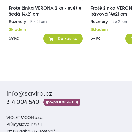
Froté žínka VERONA 2 ks - světle
Froté žínka VERON
šedá 14x21 cm
kávová 14x21 cm
Rozměry •
14 x 21 cm
Rozměry •
14 x 21 cm
Skladem
Skladem
59
59
Kč
Kč
Do košíku
info@savira.cz
314 004 540
(po-pá 8:00-16:00)
VIOLET MOON s.r.o.
Průmyslová 1472/11
102 00 Praha 10 - Hostivař